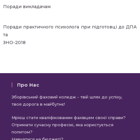
Поради викладачам
Поради практичного психолога при підготовці до ДПА
та
ЗНО-2018
Про Нас
Зборівський фаховий коледж - твій шлях до успіху,
твоя дорога в майбутнє!
Мрієш стати кваліфікованим фахівцем своєї справи?
Отримати сучасну професію, яка користується
попитом?
Навчатися на бюджеті?