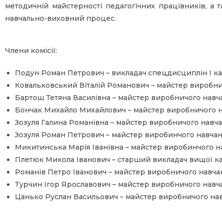
методичній майстерності педагогічних працівників, а
навчально-виховний процес.
Члени комісії:
Подун Роман Петрович – викладач спецдисциплін І кат
Ковальковський Віталій Романович – майстер виробнич
Бартош Тетяна Василівна – майстер виробничого навча
Бончак Михайло Михайлович – майстер виробничого н
Зозуля Галина Романівна – майстер виробничого навчан
Зозуля Роман Петрович – майстер виробинчого навчан
Микитинська Марія Іванівна – майстер виробинчого н
Плетюк Микола Іванович – старший викладач вищої кат
Романів Петро Іванович – майстер виробничого навч
Турчин Ігор Ярославович – майстер виробничого нав
Цанько Руслан Васильович – майстер виробничого навч