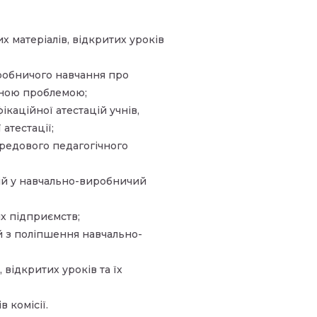
 матеріалів, відкритих уроків
иробничого навчання про
чною проблемою;
ікаційної атестацій учнів,
атестації;
ередового педагогічного
ій у навчально-виробничий
х підприємств;
 з поліпшення навчально-
 відкритих уроків та їх
 комісії.