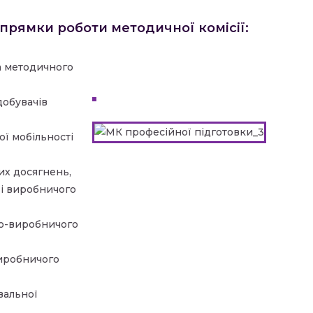
прямки роботи методичної комісії:
а методичного
добувачів
ої мобільності
их досягнень,
 і виробничого
но-виробничого
виробничого
вальної