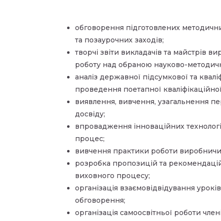
обговорення підготовлених методичних
та позаурочних заходів;
творчі звіти викладачів та майстрів в
роботу над обраною науково-методи
аналіз державної підсумкової та кваліф
проведення поетапної кваліфікаційної 
виявлення, вивчення, узагальнення п
досвіду;
впровадження інноваційних технолог
процес;
вивчення практики роботи виробничи
розробка пропозицій та рекомендацій
виховного процесу;
організація взаємовідвідування уроків,
обговорення;
організація самоосвітньої роботи членів