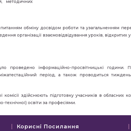
ій, методичних
я питанням обміну досвідом роботи та узагальненням пер
едення організації взаємовідвідування уроків, відкритих у
ло проведено інформаційно-просвітницькі години. Пр
іжатестаційний період, а також проводиться тиждень
 комісії здійснюють підготовку учасників в обласних ко
о-технічної) освіти за професіями.
Корисні Посилання