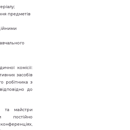
еріалу;
ння предметів
ційними
навчального
чної комісії:
ктивних засобів
о робітника з
відповідно до
і та майстри
ки постійно
конференціях,