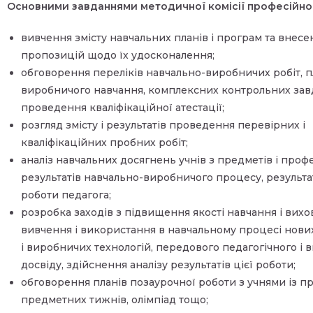
Основними завданнями методичної комісії професійної
вивчення змісту навчальних планів і програм та внесе
пропозицій щодо їх удосконалення;
обговорення переліків навчально-виробничих робіт, п
виробничого навчання, комплексних контрольних зав
проведення кваліфікаційної атестації;
розгляд змісту і результатів проведення перевірних і
кваліфікаційних пробних робіт;
аналіз навчальних досягнень учнів з предметів і профес
результатів навчально-виробничого процесу, результа
роботи педагога;
розробка заходів з підвищення якості навчання і вихов
вивчення і використання в навчальному процесі нови
і виробничих технологій, передового педагогічного і
досвіду, здійснення аналізу результатів цієї роботи;
обговорення планів позаурочної роботи з учнями із п
предметних тижнів, олімпіад тощо;