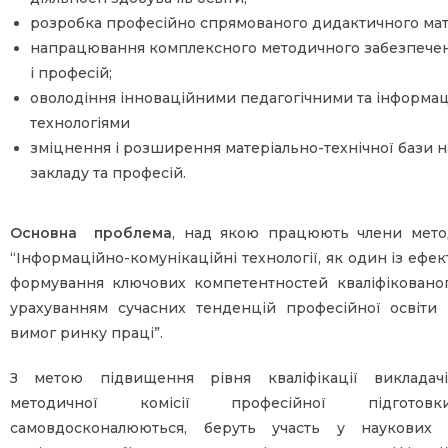
розробка професійно спрямованого дидактичного мат
напрацювання комплексного методичного забезпече
і професій;
оволодіння інноваційними педагогічними та інформа
технологіями
зміцнення і розширення матеріально-технічної бази 
закладу та професій.
Основна проблема
, над якою працюють члени методи
“Інформаційно-комунікаційні технології, як один із ефе
формування ключових компетентностей кваліфікованог
урахуванням сучасних тенденцій професійної освіти 
вимог ринку праці”.
З метою підвищення рівня кваліфікації викладач
методичної комісії професійної підготов
самовдосконалюються, беруть участь у наукових 