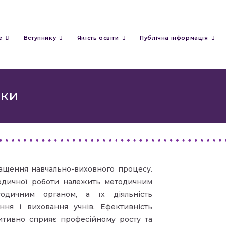
е
Вступнику
Якість освіти
Публічна інформація
вки
ащення навчально-виховного процесу.
тодичної роботи належить методичним
одичним органом, а їх діяльність
ня і виховання учнів. Ефективність
зитивно сприяє професійному росту та