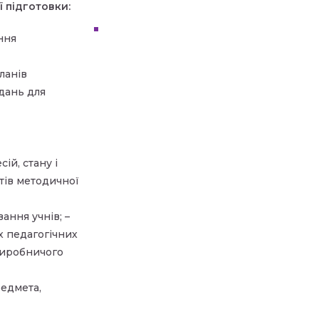
 підготовки:
ння
ланів
дань для
ій, стану і
тів методичної
ання учнів; –
х педагогічних
 виробничого
редмета,