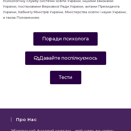
психологічну службу системи освіти України, іншими законами
України, постановами Верховної Ради України, актами Президента
України, Кабінету Міністрів України, Міністерства освіти і науки України,
а також Положенням.
Поради психолога
Давайте поспілкуємось
Тести
Про Нас
Зборівський фаховий коледж - твій шлях до успіху,