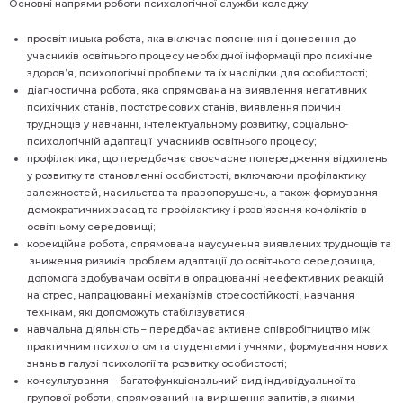
Основні напрями роботи психологічної служби коледжу:
просвітницька робота, яка включає пояснення і донесення до
учасників освітнього процесу необхідної інформації про психічне
здоров’я, психологічні проблеми та їх наслідки для особистості;
діагностична робота, яка спрямована на виявлення негативних
психічних станів, постстресових станів, виявлення причин
труднощів у навчанні, інтелектуальному розвитку, соціально-
психологічній адаптації учасників освітнього процесу;
профілактика, що передбачає своєчасне попередження відхилень
у розвитку та становленні особистості, включаючи профілактику
залежностей, насильства та правопорушень, а також формування
демократичних засад та профілактику і розв’язання конфліктів в
освітньому середовищі;
корекційна робота, спрямована наусунення виявлених труднощів та
зниження ризиків проблем адаптації до освітнього середовища,
допомога здобувачам освіти в опрацюванні неефективних реакцій
на стрес, напрацюванні механізмів стресостійкості, навчання
технікам, які допоможуть стабілізуватися;
навчальна діяльність – передбачає активне співробітництво між
практичним психологом та студентами і учнями, формування нових
знань в галузі психології та розвитку особистості;
консультування – багатофункціональний вид індивідуальної та
групової роботи, спрямований на вирішення запитів, з якими