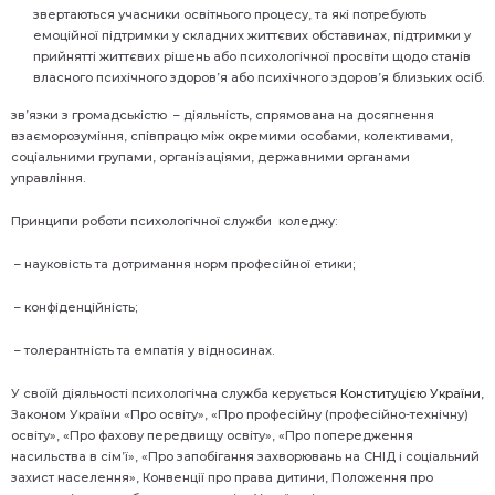
звертаються учасники освітнього процесу, та які потребують
емоційної підтримки у складних життєвих обставинах, підтримки у
прийнятті життєвих рішень або психологічної просвіти щодо станів
власного психічного здоров’я або психічного здоров’я близьких осіб.
зв’язки з громадськістю – діяльність, спрямована на досягнення
взаєморозуміння, співпрацю між окремими особами, колективами,
соціальними групами, організаціями, державними органами
управління.
Принципи роботи психологічної служби коледжу:
– науковість та дотримання норм професійної етики;
– конфіденційність;
– толерантність та емпатія у відносинах.
У своїй діяльності психологічна служба керується
Конституцією України
,
Законом України «Про освіту», «Про професійну (професійно-технічну)
освіту», «Про фахову передвищу освіту», «Про попередження
насильства в сім’ї», «Про запобігання захворювань на СНІД і соціальний
захист населення», Конвенції про права дитини, Положення про