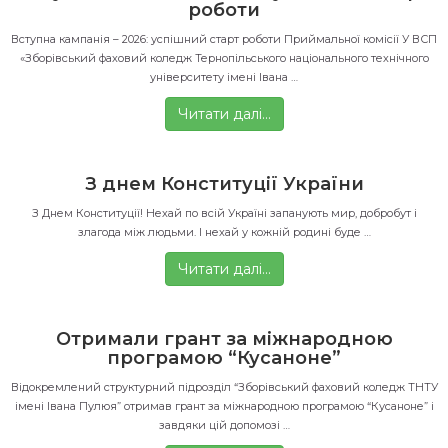
роботи
Вступна кампанія – 2026: успішний старт роботи Приймальної комісії У ВСП
«Зборівський фаховий коледж Тернопільського національного технічного
університету імені Івана …
Читати далі…
З днем Конституції України
З Днем Конституції! Нехай по всій Україні запанують мир, добробут і
злагода між людьми. І нехай у кожній родині буде …
Читати далі…
Отримали грант за міжнародною
програмою “Кусаноне”
Відокремлений структурний підрозділ “Зборівський фаховий коледж ТНТУ
імені Івана Пулюя” отримав грант за міжнародною програмою “Кусаноне” і
завдяки цій допомозі …