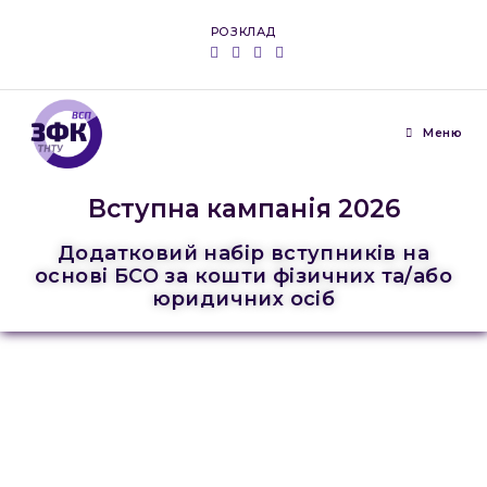
РОЗКЛАД
Меню
Вступна кампанія 2026
Додатковий набір вступників на
основі БСО за кошти фізичних та/або
юридичних осіб
Відокремлений структурний підрозділ
“Зборівський фаховий коледж
Тернопільського національного технічного
університету імені Івана Пулюя”