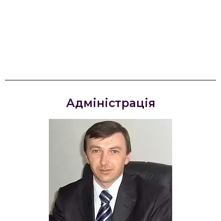
– місце, де починається шлях до майбутньої
професії, де поєднуються знання, практика та
підтримка викладачів, які допомагають
кожному студенту знайти свій шлях.
Адміністрація