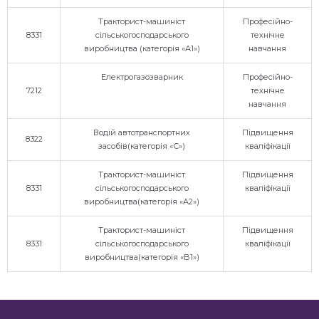
Тракторист-машиніст
Професійно-
8331
сільськогосподарського
технічне
виробництва (категорія «А1»)
навчання
Електрогазозварник
Професійно-
7212
технічне
навчання
Водій автотранспортних
Підвищення
8322
засобів(категорія «С»)
кваліфікації
Тракторист-машиніст
Підвищення
8331
сільськогосподарського
кваліфікації
виробництва(категорія «А2»)
Тракторист-машиніст
Підвищення
8331
сільськогосподарського
кваліфікації
виробництва(категорія «B1»)