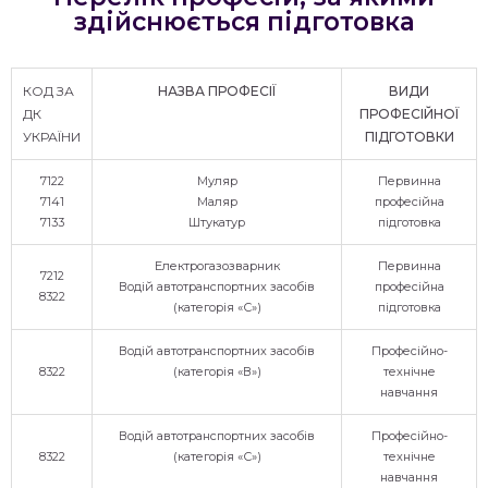
здійснюється підготовка
КОД ЗА
НАЗВА ПРОФЕСІЇ
ВИДИ
ДК
ПРОФЕСІЙНОЇ
УКРАЇНИ
ПІДГОТОВКИ
7122
Муляр
Первинна
7141
Маляр
професійна
7133
Штукатур
підготовка
Електрогазозварник
Первинна
7212
Водій автотранспортних засобів
професійна
8322
(категорія «С»)
підготовка
Водій автотранспортних засобів
Професійно-
8322
(категорія «В»)
технічне
навчання
Водій автотранспортних засобів
Професійно-
8322
(категорія «С»)
технічне
навчання