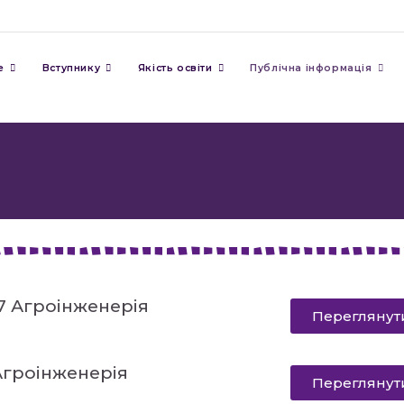
е
Вступнику
Якість освіти
Публічна інформація
H7 Агроінженерія
Переглянут
Агроінженерія
Переглянут