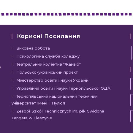
Корисні Посилання
Виховна робота
Психологічна служба коледжу
Театральний колектив "Жайвір"
?
Польсько-український проєкт
Міністерство освіти і науки України
Управління освіти і науки Тернопільської ОДА
Тернопільський національний технічний
університет імені І. Пулюя
Zespół Szkół Technicznych im. płk Gwidona
Langera w Cieszynie