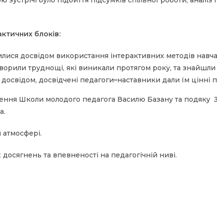
ю зустрічі було підбиття підсумків спільної роботи, аналі
актичних блоків:
лилися досвідом використання інтерактивних методів навча
ворили труднощі, які виникали протягом року, та знайшли 
 досвідом, досвідчені педагоги
–
наставники дали їм цінні 
чення Школи молодого педагога Василю Базану та подяку
а.
 атмосфері.
осягнень та впевненості на педагогічній ниві.