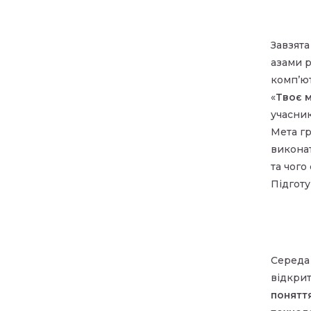
Завзята
азами 
комп’ют
«
Твоє м
учасник
Мета г
виконат
та чого
Підготу
Середа 
відкрит
понятт