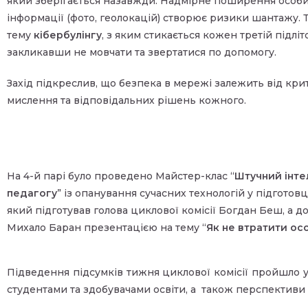
який зберігається назавжди. Надмірне поширення особи
інформації (фото, геолокацій) створює ризики шантажу. 
тему
кібербулінгу
, з яким стикається кожен третій підліто
закликавши не мовчати та звертатися по допомогу.
Захід підкреслив, що безпека в мережі залежить від кри
мислення та відповідальних рішень кожного.
На 4-й парі було проведено Майстер-клас “
Штучний інте
педагогу
” із опанування сучасних технологій у підготовці
який підготував голова циклової комісії Богдан Беш, а д
Михало Баран презентацією на тему “
Як не втратити осо
Підведення підсумків тижня циклової комісії пройшло у
студентами та здобувачами освіти, а також перспективи 