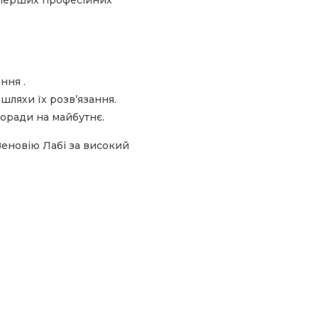
з перших професійних
ння .
шляхи їх розв’язання.
поради на майбутнє.
Зеновію Лабі за високий