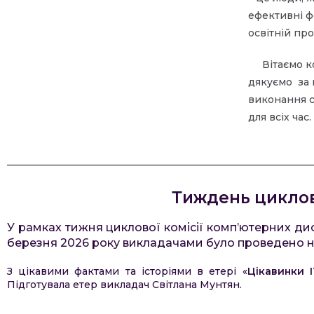
ефективні ф
освітній пр
Вітаємо к
дякуємо
за
виконання с
для всіх час.
Тиждень циклов
У рамках тижня циклової комісії комп’ютерних дис
березня 2026 року викладачами було проведено ни
З цікавими фактами та історіями в етері «
Цікавинки І
Підготувала етер викладач Світлана Мунтян.