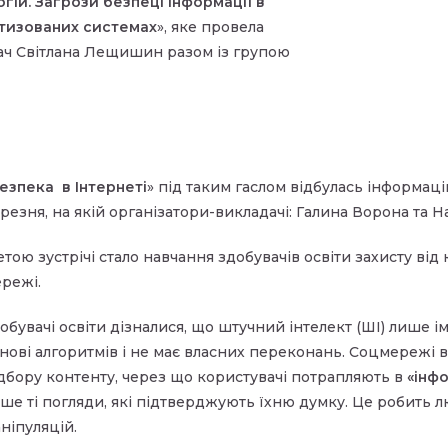
гій. Загрози безпеці інформації в
тизованих системах
», яке провела
ач Світлана Лещишин разом із групою
езпека в Інтернеті
» під таким гаслом відбулась інформаці
резня, на якій організатори-викладачі: Галина Ворона та Н
тою зустрічі стало навчання здобувачів освіти захисту від 
режі.
обувачі освіти дізналися, що штучний інтелект (ШІ) лише 
нові алгоритмів і не має власних переконань. Соцмережі
дбору контенту, через що користувачі потрапляють в
«інф
ше ті погляди, які підтверджують їхню думку. Це робить
ніпуляцій.