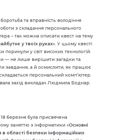
 боротьба та вправність володіння
роботи з складання персонального
ера – так можна описати квест на тему
айбутнє у твоїх руках
». У цьому квесті
и поринули у світ високих технологій.
ри — не лише вирішити загадки та
и завдання, а й осмислити, як працює
 складається персональний комп’ютер.
вала захід викладач Людмила Боднар.
18 березня була присвячена
ому заняттю з інформатики «
Основні
я в області безпеки інформаційних