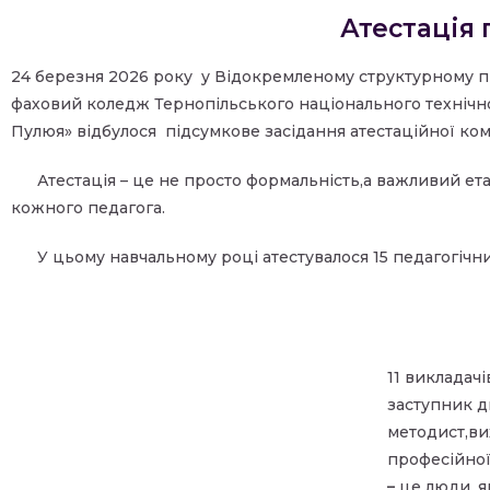
Атестація 
24 березня 2026 року
у
Відокремленому структурному пі
фаховий коледж Тернопільського національного технічно
Пулюя»
відбулося
підсумкове засідання атестаційної комі
Атестація – це не просто формальність,а важливий ет
кожного педагога.
У цьому навчальному році атестувалося 15 педагогічн
11 викладачі
заступник д
методист,ви
професійної
–
це люди, я