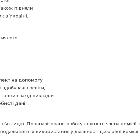
стої
Також підняли
к в Україні,
тичного
лект на
допомогу
 здобувачів освіти,
оповнив захід викладач
бисті дані”.
 п’ятницю. Проаналізовано роботу кожного члена комісії 
подальшого їх використання у діяльності циклової комісії.