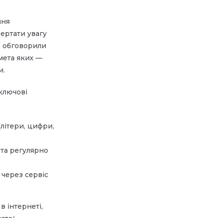
ння
вертати увагу
ож обговорили
 мета яких —
и.
ключові
(літери, цифри,
та регулярно
 через сервіс
в інтернеті,