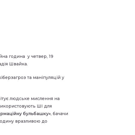
йна година у четвер, 19
адія Швайка.
кіберзагроз та маніпуляцій у
імітує людське мислення на
 використовують ШІ для
ормаційну бульбашку»
, бачачи
 людину вразливою до