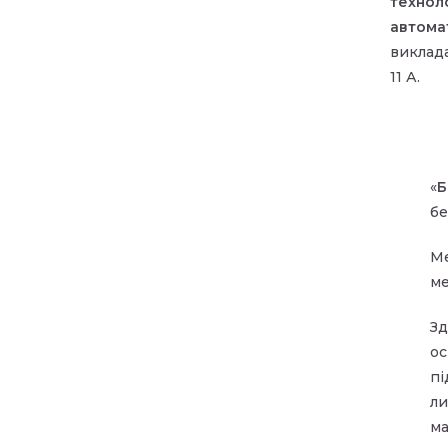
техноло
автома
виклад
11 А.
«
Б
бе
Ме
ме
Зд
ос
пі
ли
ма