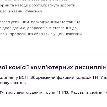
орми та методи роботи,прагнуть зробити
оцес цікавим і сучасним.
олег з успішним
проходженням атестації та
 відповідальне, добросовісне ставлення до
воїх
професійних обов’язків у цей нелегкий
ої комісії комп’ютерних дисциплін
циплін у ВСП “Зборівський фаховий коледж ТНТУ іме
зку заходів.
Т
» виступали студенти групи 11 ІПЗ. Радували своїми 