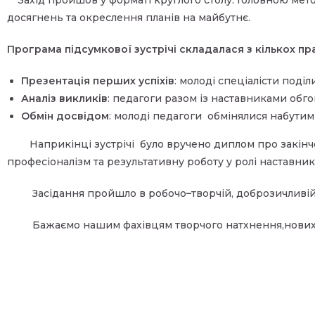
Захід пройшов у форматі круглого столу. Головною мето
досягнень та окреслення планів на майбутнє.
Програма підсумкової зустрічі складалася з кількох пр
Презентація перших успіхів
: молоді спеціалісти поді
Аналіз викликів
: педагоги разом із наставниками обго
Обмін досвідом
: молоді педагоги
обмінялися набутим
Наприкінці зустрічі
було вручено диплом про закін
професіоналізм та результативну роботу у ролі наставник
Засідання пройшло в робочо
–
творчій, доброзичливій
Бажаємо нашим фахівцям творчого натхнення,нових д