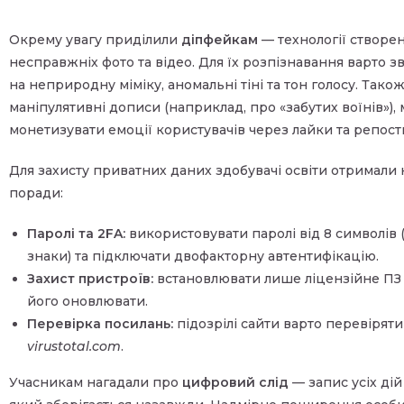
Окрему увагу приділили
діпфейкам
— технології створе
несправжніх фото та відео. Для їх розпізнавання варто з
на неприродну міміку, аномальні тіні та тон голосу. Так
маніпулятивні дописи (наприклад, про «забутих воїнів»),
монетизувати емоції користувачів через лайки та репост
Для захисту приватних даних здобувачі освіти отримали 
поради:
Паролі та 2FA:
використовувати паролі від 8 символів 
знаки) та підключати двофакторну автентифікацію.
Захист пристроїв:
встановлювати лише ліцензійне ПЗ 
його оновлювати.
Перевірка посилань:
підозрілі сайти варто перевіряти
virustotal.com
.
Учасникам нагадали про
цифровий слід
— запис усіх дій 