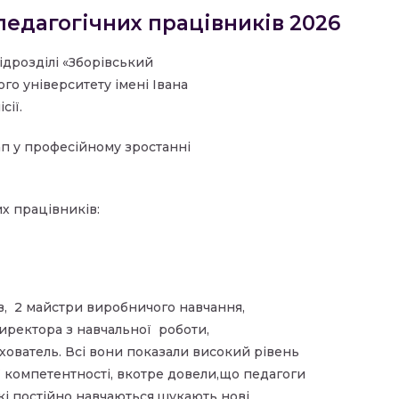
педагогічних працівників 2026
дрозділі «Зборівський
го університету імені Івана
сії.
ап у професійному зростанні
их працівників:
в,
2 майстри виробничого навчання,
иректора з навчальної
роботи,
хователь. Всі вони показали високий рівень
 компетентності, вкотре довели,що педагоги
кі постійно навчаються,шукають нові