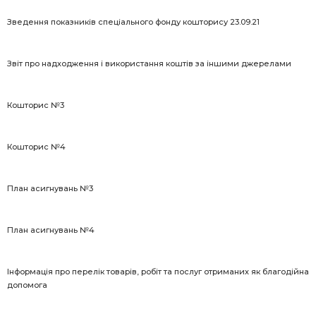
Зведення показників спеціального фонду кошторису 23.09.21
Звіт про надходження і використання коштів за іншими джерелами
Кошторис №3
Кошторис №4
План асигнувань №3
План асигнувань №4
Інформація про перелік товарів, робіт та послуг отриманих як благодійна
допомога