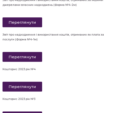
Звіт про надходження і використання коштів, отриманих за іншими
джерелами власних надходжень (Форма №4-2м)
Переглянути
Звіт про надходження і використання коштів, отриманих як плата за
послуги (Форма №4-1м)
Переглянути
Кошторис 2023 рік №4
Переглянути
Кошторис 2023 рік №3