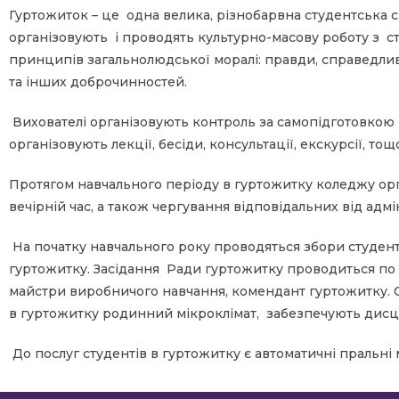
Гуртожиток – це одна велика, різнобарвна студентська сім’
організовують і проводять культурно-масову роботу з с
принципів загальнолюдської моралі: правди, справедливос
та інших доброчинностей.
Вихователі організовують контроль за самопідготовкою 
організовують лекції, бесіди, консультації, екскурсії, тощ
Протягом навчального періоду в гуртожитку коледжу орг
вечірній час, а також чергування відповідальних від адмі
На початку навчального року проводяться збори студенті
гуртожитку. Засідання Ради гуртожитку проводиться по м
майстри виробничого навчання, комендант гуртожитку.
в гуртожитку родинний мікроклімат, забезпечують дисц
До послуг студентів в гуртожитку є автоматичні пральні