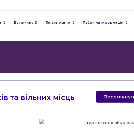
е
Вступнику
Якість освіти
Публічна інформація
ів та вільних місць
Переглянут