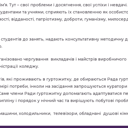
я. Тут – свої проблеми і досягнення, свої успіхи і невдачі
тудентами та учнями, сприяють їх становленню як особист
ті, відданості, патріотизму, доброти, гуманізму, милосер
студентів до занять, надають консультативну методичну д
о.
анізовано чергування викладачів і майстрів виробничого 
ністрації коледжу.
в, які проживають в гуртожитку, де обираються Рада гурт
ірі потреби, інколи на засідання запрошуються куратори г
 Саме члени Ради гуртожитку допомагають адаптуватися 
ипліну і порядок у нічний час та вирішують побутові п
 машини, холодильники, телевізори, обладнані душові кім