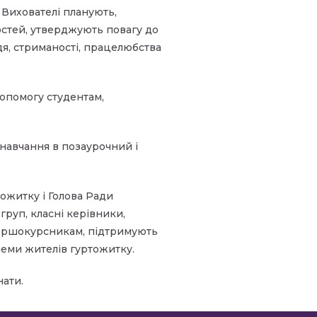
. Вихователі планують,
остей, утверджують повагу до
дя, стриманості, працелюбства
опомогу студентам,
навчання в позаурочний і
ожитку і Голова Ради
руп, класні керівники,
першокурсникам, підтримують
роблеми жителів гуртожитку.
нати.