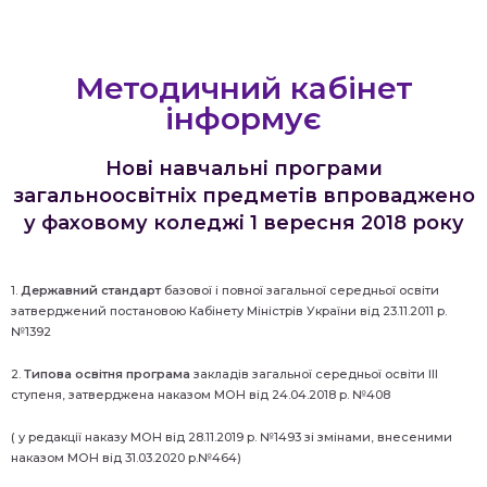
Методичний кабінет
інформує
Нові навчальні програми
загальноосвітніх предметів впроваджено
у фаховому коледжі 1 вересня 2018 року
1.
Державний стандарт
базової і повної загальної середньої освіти
затверджений постановою Кабінету Міністрів України від 23.11.2011 р.
№1392
2.
Типова освітня програма
закладів загальної середньої освіти ІІІ
ступеня, затверджена наказом МОН від 24.04.2018 р. №408
( у редакції наказу МОН від 28.11.2019 р. №1493 зі змінами, внесеними
наказом МОН від 31.03.2020 р.№464)