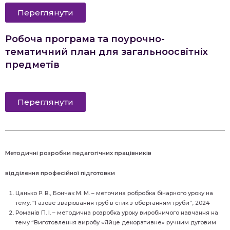
Переглянути
Робоча програма та поурочно-
тематичний план для загальноосвітніх
предметів
Переглянути
Методичні розробки педагогічних працівників
відділення професійної підготовки
Цанько Р. В., Бончак М. М. – меточина робробка бінарного уроку на
тему: “Газове зварювання труб в стик з обертанням труби”, 2024
Романів П. І. – методична розробка уроку виробничого навчання на
тему “Виготовлення виробу «Яйце декоративне» ручним дуговим