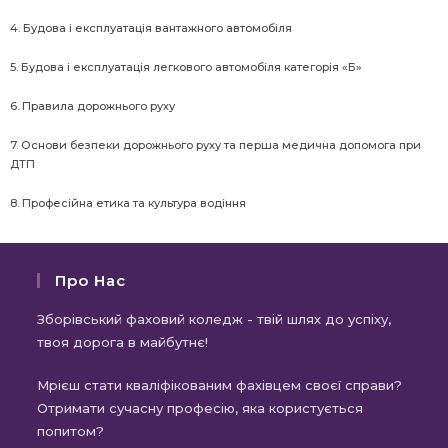
4. Будова і експлуатація вантажного автомобіля
5. Будова і експлуатація легкового автомобіля категорія «Б»
6. Правила дорожнього руху
7. Основи безпеки дорожнього руху та перша медична допомога при
ДТП
8. Професійна етика та культура водіння
Про Нас
Зборівський фаховий коледж - твій шлях до успіху,
твоя дорога в майбутнє!
Мрієш стати кваліфікованим фахівцем своєї справи?
Отримати сучасну професію, яка користується
попитом?