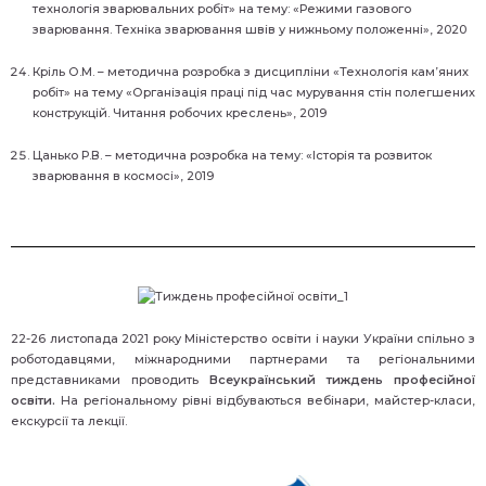
технологія зварювальних робіт» на тему: «Режими газового
зварювання. Техніка зварювання швів у нижньому положенні», 2020
Кріль О.М. – методична розробка з дисципліни «Технологія кам’яних
робіт» на тему «Організація праці під час мурування стін полегшених
конструкцій. Читання робочих креслень», 2019
Цанько Р.В. – методична розробка на тему: «Історія та розвиток
зварювання в космосі», 2019
22-26 листопада 2021 року Міністерство освіти і науки України спільно з
роботодавцями, міжнародними партнерами та регіональними
представниками проводить
Всеукраїнський тиждень професійної
освіти.
На регіональному рівні відбуваються вебінари, майстер-класи,
екскурсії та лекції.