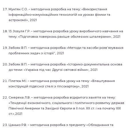
Мунтян С.О. – методична розробка на тему: «Використання
інформаційно-комунікаційних технологій на уроках фізики та
астрономії», 2021
13. Зозуля Г.Р. – методична розробка уроку виробничого навчання на
тему: «Підготовка поверхонь раніше обклеєних шпалерами», 2021
Забояк В.П. – методична розробка «Методи та засоби розв’язування
проблемних задач з історії”, 2021
Забояк В.П. – методична розробка «Історико-документальна основа
до теми: «Україна під час Другої світової війни», 2021
Плетюк М.І. – методична розробка уроку на тему: «Влаштування
конструкцій підвісної стелі з гіпсокартону», 2021
Смерека Л.В. – методична розробка відкритого заняття на тему:
«Тенденції економічного, соціального і політичного розвитку держав
Північної Америки та Західної Європи в ІІ пол. ХХ ст. і на початку ХХІ
ст.»,2021
Цанько Р.В. – методична розробка з предмету «Обладнання та