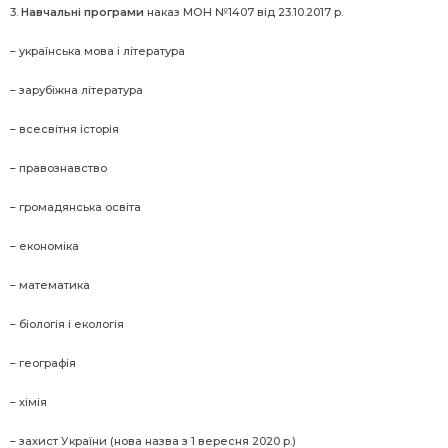
3.
Навчальні програми
наказ МОН №1407 від 23.10.2017 р.
– українська мова і література
– зарубіжна література
– всесвітня історія
– правознавство
– громадянська освіта
– економіка
– математика
– біологія і екологія
– географія
– хімія
– захист України (нова назва з 1 вересня 2020 р.)