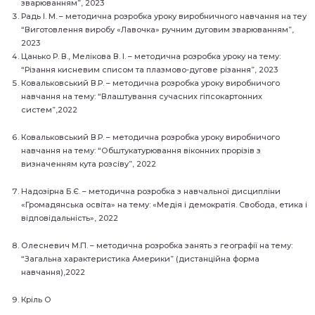
зварюванням”, 2023
Радь І. М. – методична розробка уроку виробничного навчання на теу
“Виготовлення виробу «Лавочка» ручним дуговим зварюванням”,
2023
Цанько Р. В., Мелікова В. І. – методична розробка уроку на тему:
“Різання кисневим списом та плазмово-дугове різання”, 2023
Ковальковський В.Р. – методична розробка уроку виробничого
навчання на тему: “Влаштування сучасних гіпсокартонних
систем”,2022
Ковальковський В.Р. – методична розробка уроку виробничого
навчання на тему: “Обштукатурювання віконних прорізів з
визначенням кута розсіву”, 2022
Надозірна Б.Є. – методична розробка з навчальної дисципліни
«Громадянська освіта» на тему: «Медія і демократія. Свобода, етика і
відповідальність», 2022
Олесневич М.П. – методична розробка занять з географії на тему:
“Загальна характеристика Америки” (дистанційна форма
навчання),2022
Кріль О