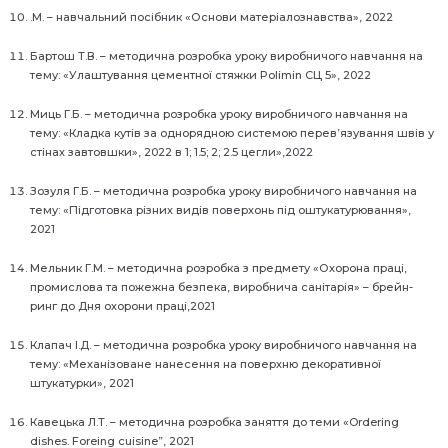
.М. – навчальний посібник «Основи матеріалознавства», 2022
Бартош Т.В. – методична розробка уроку виробничого навчання на
тему: «Улаштування цементної стяжки Polimin СЦ 5», 2022
Миць Г.Б. – методична розробка уроку виробничого навчання на
тему: «Кладка кутів за однорядною системою перев’язування швів у
стінах завтовшки», 2022 в 1; 1.5; 2; 2.5 цегли»,2022
Зозуля Г.Б. – методична розробка уроку виробничого навчання на
тему: «Підготовка різних видів поверхонь під оштукатурювання»,
2021
Мельник Г.М. – методична розробка з предмету «Охорона праці,
промислова та пожежна безпека, виробнича санітарія» – брейн-
ринг до Дня охорони праці,2021
Клапач І.Д. – методична розробка уроку виробничого навчання на
тему: «Механізоване нанесення на поверхню декоративної
штукатурки», 2021
Кавецька Л.Т. – методична розробка заняття до теми «Ordering
dishes. Foreing cuisine”, 2021