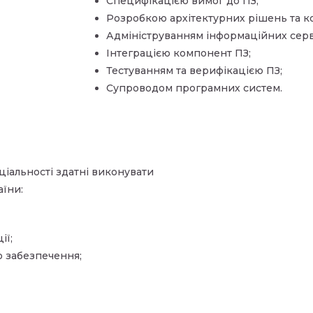
Специфікацією вимог до ПЗ;
Розробкою архітектурних рішень та к
Адмініструванням інформаційних серві
Інтеграцією компонент ПЗ;
Тестуванням та верифікацією ПЗ;
Супроводом програмних систем.
ціальності здатні виконувати
їни:
ії;
о забезпечення;