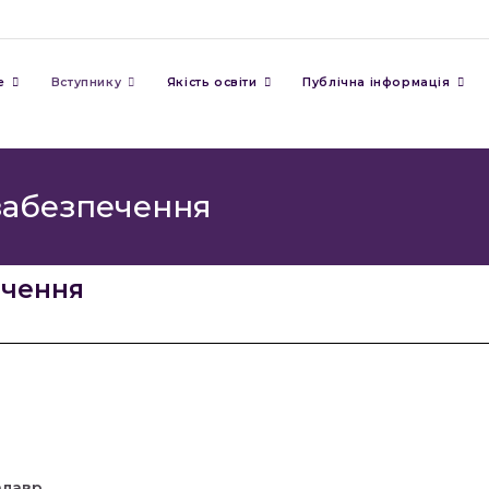
е
Вступнику
Якість освіти
Публічна інформація
забезпечення
ечення
алавр