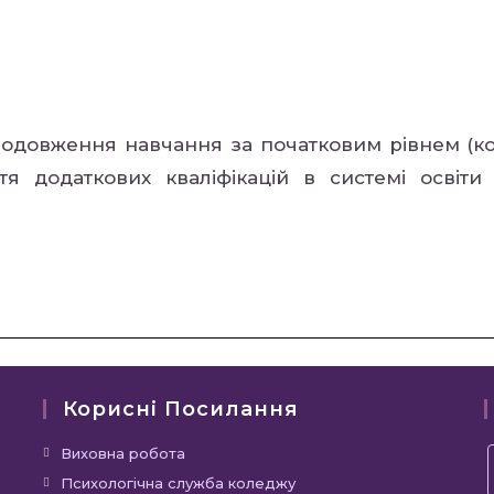
одовження навчання за початковим рівнем (к
тя додаткових кваліфікацій в системі освіти
Корисні Посилання
Виховна робота
Психологічна служба коледжу