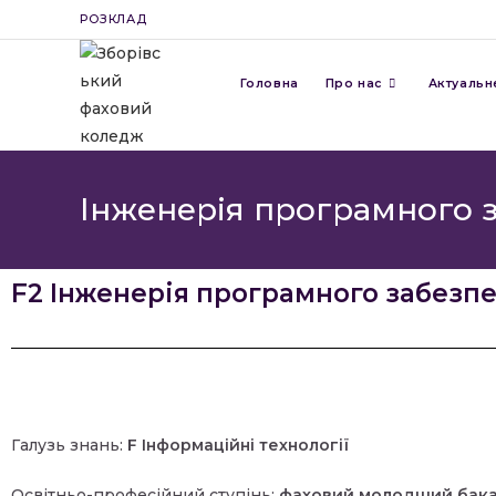
РОЗКЛАД
Головна
Про нас
Актуальн
Інженерія програмного 
F2 Інженерія програмного забезп
Галузь знань:
F Інформаційні технології
Освітньо-професійний ступінь:
фаховий молодший бак