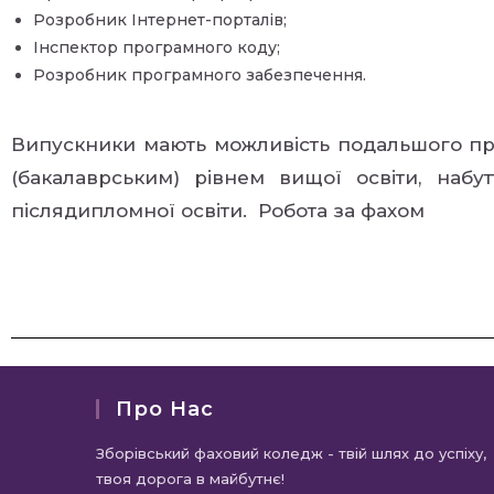
Розробник Інтернет-порталів;
Інспектор програмного коду;
Розробник програмного забезпечення.
Випускники мають можливість подальшого пр
(бакалаврським) рівнем вищої освіти, набут
післядипломної освіти. Робота за фахом
Про Нас
Зборівський фаховий коледж - твій шлях до успіху,
твоя дорога в майбутнє!