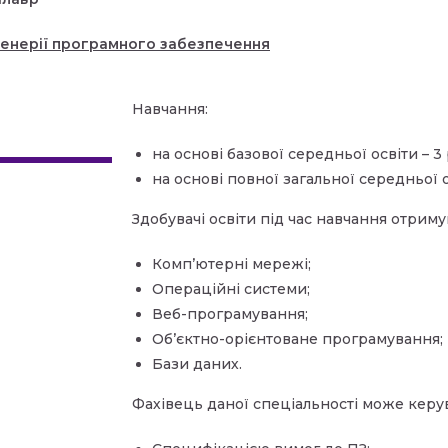
енерії програмного забезпечення
Навчання:
на основі базової середньої освіти – 3
на основі повної загальної середньої о
Здобувачі освіти під час навчання отрим
Комп’ютерні мережі;
Операційні системи;
Веб-програмування;
Об’єктно-орієнтоване програмування;
Бази даних.
Фахівець даної спеціальності може керу