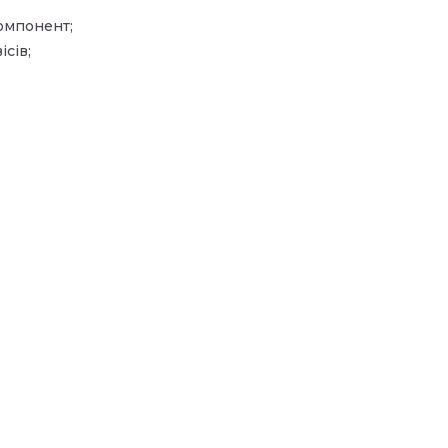
омпонент;
сів;