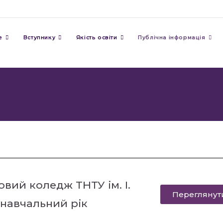
е
Вступнику
Якість освіти
Публічна інформація
вий коледж ТНТУ ім. І.
Переглянут
 навчальний рік