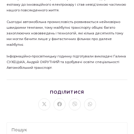
екіпажу до інноваційного електрокару і став невід’ємною частиною
нашого повсякденного життя.
Сьогодні автомобільна промисловість розвивається неймовірно
швидкими темпами, тому майбутнє транспорту обіцяє багато
захоплюючих нововведень і технологій, які кілька десятиліть тому
ми могли бачити лише у фантастичних фільмах про далеке
майбутнє.
Інформаційно-просвітницьку годинну підготували викладачі Галина
СУХЕЦЬКА, Андрій ОКРУТНИЙ та здобувачі освіти спеціальності
Автомобільний транспорт.
ПОДІЛІТЬСЯ
ПОДІЛИТИСЯ
ЦИМ
ВМІСТОМ
Відкрити
Відкрити
Відкрити
Відкрити
в
в
в
в
новому
новому
новому
новому
вікні
вікні
вікні
вікні