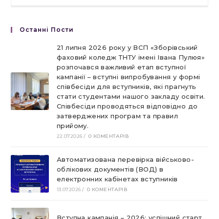
Останні Пости
21 липня 2026 року у ВСП «Зборівський
фаховий коледж ТНТУ імені Івана Пулюя»
розпочався важливий етап вступної
кампанії – вступні випробування у формі
співбесіди для вступників, які прагнуть
стати студентами нашого закладу освіти.
Співбесіди проводяться відповідно до
затверджених програм та правил
прийому.
22.07.2026
/
0 КОМЕНТАРІВ
Автоматизована перевірка військово-
облікових документів (ВОД) в
електронних кабінетах вступників
13.07.2026
/
0 КОМЕНТАРІВ
Вступна кампанія – 2026: успішний старт