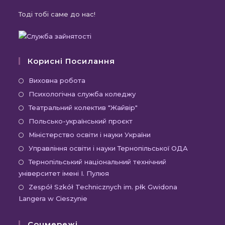
Тоді тобі саме до нас!
Корисні Посилання
Відкриється
Виховна робота
в
Відкриється
Психологічна служба коледжу
новій
в
Відкриється
Театральний колектив "Жайвір"
вкладці
новій
в
Відкриється
Польсько-український проєкт
вкладці
новій
в
Відкриється
Міністерство освіти і науки України
вкладці
новій
в
Відкриєть
Управління освіти і науки Тернопільської ОДА
вкладці
новій
в
Відк
Тернопільський національний технічний
вкладці
новій
університет імені І. Пулюя
в
вкладці
новій
Відк
Zespół Szkół Technicznych im. płk Gwidona
Langera w Cieszynie
вкла
в
новій
Соцмережі
вкла