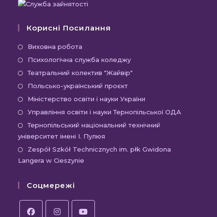
Корисні Посилання
Відкриється
Виховна робота
в
Відкриється
Психологічна служба коледжу
новій
в
Відкриється
Театральний колектив "Жайвір"
вкладці
новій
в
Відкриється
Польсько-український проєкт
вкладці
новій
в
Відкриється
Міністерство освіти і науки України
вкладці
новій
в
Відкриєть
Управління освіти і науки Тернопільської ОДА
вкладці
новій
в
Відк
Тернопільський національний технічний
вкладці
новій
університет імені І. Пулюя
в
вкладці
новій
Відк
Zespół Szkół Technicznych im. płk Gwidona
Langera w Cieszynie
вкла
в
новій
Соцмережі
вкла