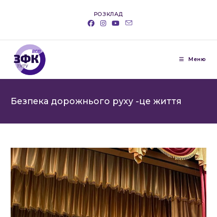
Перейти
РОЗКЛАД
до
вмісту
Меню
Безпека дорожнього руху -це життя