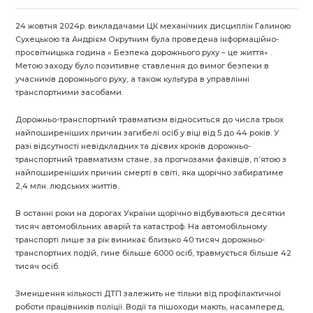
24 жовтня 2024р. викладачами ЦК механічних дисциплін Галиною
Сухецькою та Андрієм Окрутним була проведена інформаційно-
просвітницька година « Безпека дорожнього руху – це життя» .
Метою заходу було позитивне ставлення до вимог безпеки в
учасників дорожнього руху, а також культура в управлінні
транспортними засобами.
Дорожньо-транспортний травматизм відноситься до числа трьох
найпоширеніших причин загибелі осіб у віці від 5 до 44 років. У
разі відсутності невідкладних та дієвих кроків дорожньо-
транспортний травматизм стане, за прогнозами фахівців, п’ятою з
найпоширеніших причин смерті в світі, яка щорічно забиратиме
2,4 млн. людських життів.
В останні роки на дорогах України щорічно відбуваються десятки
тисяч автомобільних аварій та катастроф. На автомобільному
транспорті лише за рік виникає близько 40 тисяч дорожньо-
транспортних подій, гине більше 6000 осіб, травмується більше 42
тисяч осіб.
Зменшення кількості ДТП залежить не тільки від профілактичної
роботи працівників поліції. Водії та пішоходи мають, насамперед,