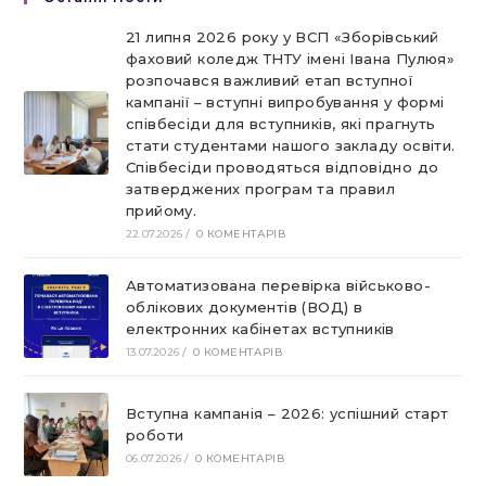
21 липня 2026 року у ВСП «Зборівський
фаховий коледж ТНТУ імені Івана Пулюя»
розпочався важливий етап вступної
кампанії – вступні випробування у формі
співбесіди для вступників, які прагнуть
стати студентами нашого закладу освіти.
Співбесіди проводяться відповідно до
затверджених програм та правил
прийому.
22.07.2026
/
0 КОМЕНТАРІВ
Автоматизована перевірка військово-
облікових документів (ВОД) в
електронних кабінетах вступників
13.07.2026
/
0 КОМЕНТАРІВ
Вступна кампанія – 2026: успішний старт
роботи
06.07.2026
/
0 КОМЕНТАРІВ