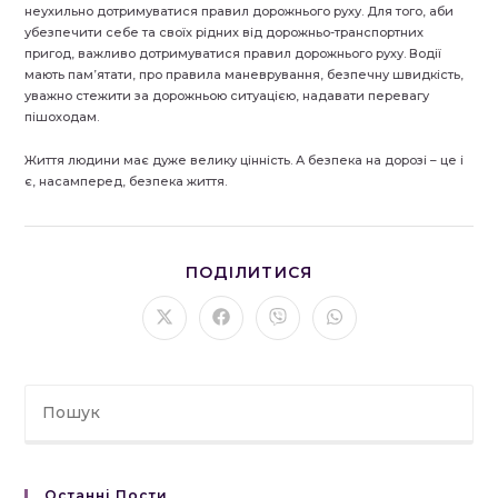
неухильно дотримуватися правил дорожнього руху. Для того, аби
убезпечити себе та своїх рідних від дорожньо-транспортних
пригод, важливо дотримуватися правил дорожнього руху. Водії
мають пам’ятати, про правила маневрування, безпечну швидкість,
уважно стежити за дорожньою ситуацією, надавати перевагу
пішоходам.
Життя людини має дуже велику цінність. А безпека на дорозі – це і
є, насамперед, безпека життя.
ПОДІЛІТЬСЯ
ПОДІЛИТИСЯ
ЦИМ
ВМІСТОМ
Відкрити
Відкрити
Відкрити
Відкрити
в
в
в
в
новому
новому
новому
новому
вікні
вікні
вікні
вікні
Останні Пости