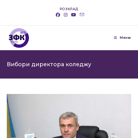
Перейти
РОЗКЛАД
до
вмісту
Меню
Вибори директора коледжу