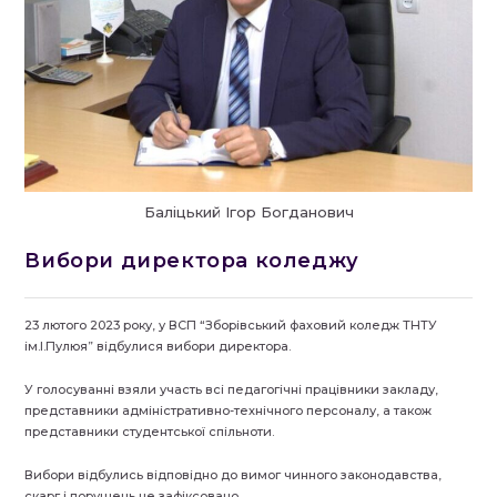
Баліцький Ігор Богданович
Вибори директора коледжу
23 лютого 2023 року, у ВСП “Зборівський фаховий коледж ТНТУ
ім.І.Пулюя” відбулися вибори директора.
У голосуванні взяли участь всі педагогічні працівники закладу,
представники адміністративно-технічного персоналу, а також
представники студентської спільноти.
Вибори відбулись відповідно до вимог чинного законодавства,
скарг і порушень не зафіксовано.