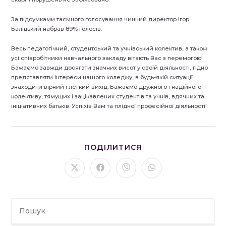
За підсумками таємного голосування чинний директор Ігор
Баліцький набрав 89% голосів.
Весь педагогічний, студентський та учнівський колектив, а також
усі співробітники навчального закладу вітають Вас з перемогою!
Бажаємо завжди досягати значних висот у своїй діяльності, гідно
представляти інтереси нашого коледжу, в будь-якій ситуації
знаходити вірний і легкий вихід. Бажаємо дружного і надійного
колективу, тямущих і зацікавлених студентів та учнів, вдячних та
ініціативних батьків. Успіхів Вам та плідної професійної діяльності!
ПОДІЛІТЬСЯ
ПОДІЛИТИСЯ
ЦИМ
ВМІСТОМ
Відкрити
Відкрити
Відкрити
Відкрити
в
в
в
в
новому
новому
новому
новому
вікні
вікні
вікні
вікні