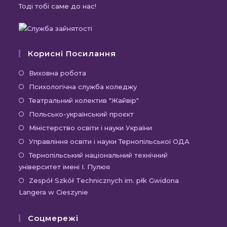
Тоді тобі саме до нас!
Корисні Посилання
Відкриється
Виховна робота
в
Відкриється
Психологічна служба коледжу
новій
в
Відкриється
Театральний колектив "Жайвір"
вкладці
новій
в
Відкриється
Польсько-український проєкт
вкладці
новій
в
Відкриється
Міністерство освіти і науки України
вкладці
новій
в
Відкриєть
Управління освіти і науки Тернопільської ОДА
вкладці
новій
в
Відк
Тернопільський національний технічний
вкладці
новій
університет імені І. Пулюя
в
вкладці
новій
Відк
Zespół Szkół Technicznych im. płk Gwidona
Langera w Cieszynie
вкла
в
новій
Соцмережі
вкла