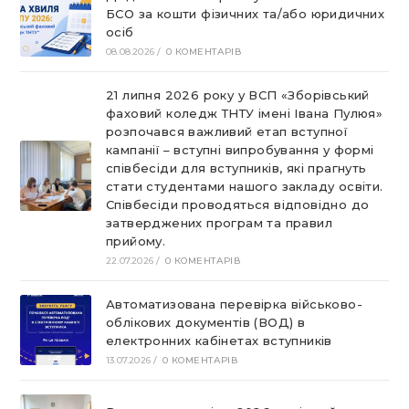
БСО за кошти фізичних та/або юридичних
осіб
08.08.2026
/
0 КОМЕНТАРІВ
21 липня 2026 року у ВСП «Зборівський
фаховий коледж ТНТУ імені Івана Пулюя»
розпочався важливий етап вступної
кампанії – вступні випробування у формі
співбесіди для вступників, які прагнуть
стати студентами нашого закладу освіти.
Співбесіди проводяться відповідно до
затверджених програм та правил
прийому.
22.07.2026
/
0 КОМЕНТАРІВ
Автоматизована перевірка військово-
облікових документів (ВОД) в
електронних кабінетах вступників
13.07.2026
/
0 КОМЕНТАРІВ