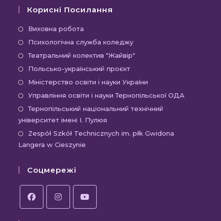
Корисні Посилання
Відкриється
Виховна робота
в
Відкриється
Психологічна служба коледжу
новій
в
Відкриється
Театральний колектив "Жайвір"
вкладці
новій
в
Відкриється
Польсько-український проєкт
вкладці
новій
в
Відкриється
Міністерство освіти і науки України
вкладці
новій
в
Відкриєть
Управління освіти і науки Тернопільської ОДА
вкладці
новій
в
Відк
Тернопільський національний технічний
вкладці
новій
університет імені І. Пулюя
в
вкладці
новій
Відк
Zespół Szkół Technicznych im. płk Gwidona
Langera w Cieszynie
вкла
в
новій
Соцмережі
вкла
Відкриється
Відкриється
Відкриється