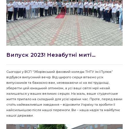
Випуск 2023! Незабутні миті…
Сьогодні у ВСП “Зборівський фаховий коледж ТНТУ ім.І.Пулюя”
відбувся випускний вечір. Від щирого серця вітаємо усіх
випускників та бажаємо вам, незважаючи ні на які труднощі,
зберегти цей юнацький оптимізм, а усі ваші світлі мрії нехай
залишаться у ваших великих серцях. На жаль, ваше студентське
життя припало на складний для усієї країни час. Проте, перед вами
стоїть найважливіше завдання – відновити Україну та зробити її
найсильнішою після нашої перемоги. Ви – наша надія та майбутнє
нашої держави.