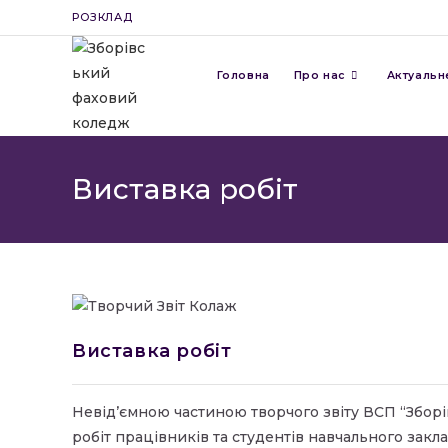
Перейти
РОЗКЛАД
до
вмісту
Головна
Про нас
Актуальн
Виставка робіт
Виставка робіт
Невід’ємною частиною творчого звіту ВСП “Зборі
робіт працівників та студентів навчального закла