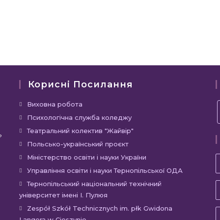
Корисні Посилання
Відкриється
Виховна робота
в
Відкриється
Психологічна служба коледжу
новій
в
Відкриється
Театральний колектив "Жайвір"
?
вкладці
новій
в
Відкриється
Польсько-український проєкт
вкладці
новій
в
Відкриється
Міністерство освіти і науки України
вкладці
новій
в
Відкриєть
Управління освіти і науки Тернопільської ОДА
вкладці
новій
в
Відкр
Тернопільський національний технічний
вкладці
новій
університет імені І. Пулюя
в
вкладці
новій
Відкр
Zespół Szkół Technicznych im. płk Gwidona
Langera w Cieszynie