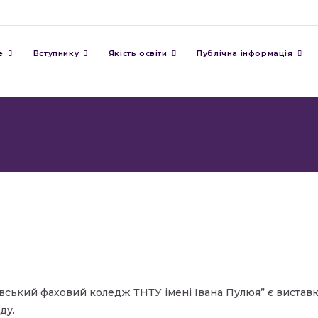
е
Вступнику
Якість освіти
Публічна інформація
вський фаховий коледж ТНТУ імені Івана Пулюя” є вистав
ду.