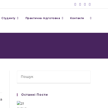
Перемкну
Студенту
Практична підготовка
Контакти
пошук
на
веб-
Останні Пости
сайті
ка