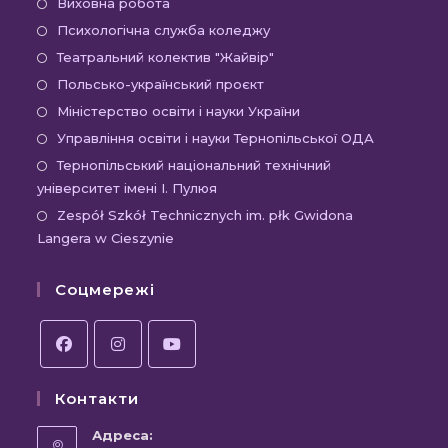
Відкриється
Виховна робота
в
Відкриється
Психологічна служба коледжу
новій
в
Відкриється
Театральний колектив "Жайвір"
вкладці
новій
в
Відкриється
Польсько-український проєкт
вкладці
новій
в
Відкриється
Міністерство освіти і науки України
вкладці
новій
в
Відкриєть
Управління освіти і науки Тернопільської ОДА
вкладці
новій
в
Відк
Тернопільський національний технічний
вкладці
новій
університет імені І. Пулюя
в
вкладці
новій
Відк
Zespół Szkół Technicznych im. płk Gwidona
Langera w Cieszynie
вкла
в
новій
Соцмережі
вкла
Відкриється
Відкриється
Відкриється
Контакти
в
в
в
новій
новій
новій
Адреса: