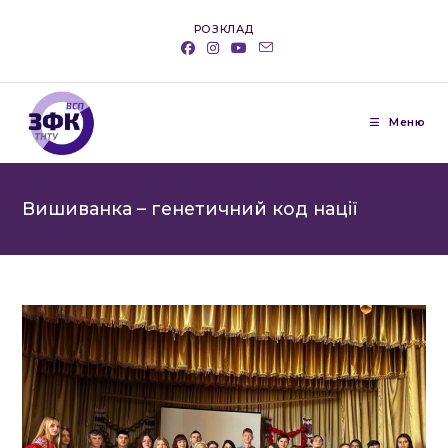
Перейти
РОЗКЛАД
до
вмісту
Меню
Вишиванка – генетичний код нації