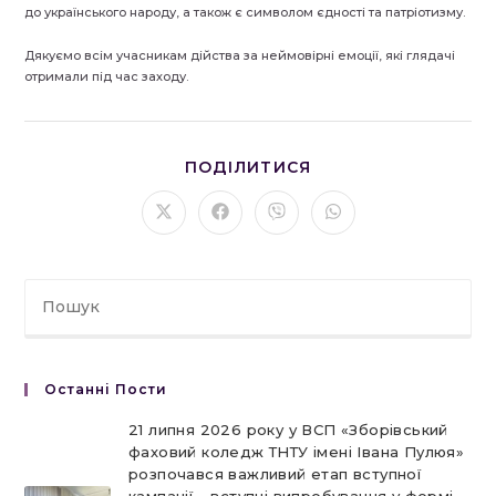
до українського народу, а також є символом єдності та патріотизму.
Дякуємо всім учасникам дійства за неймовірні емоції, які глядачі
отримали під час заходу.
ПОДІЛІТЬСЯ
ПОДІЛИТИСЯ
ЦИМ
ВМІСТОМ
Відкрити
Відкрити
Відкрити
Відкрити
в
в
в
в
новому
новому
новому
новому
вікні
вікні
вікні
вікні
Останні Пости
21 липня 2026 року у ВСП «Зборівський
фаховий коледж ТНТУ імені Івана Пулюя»
розпочався важливий етап вступної