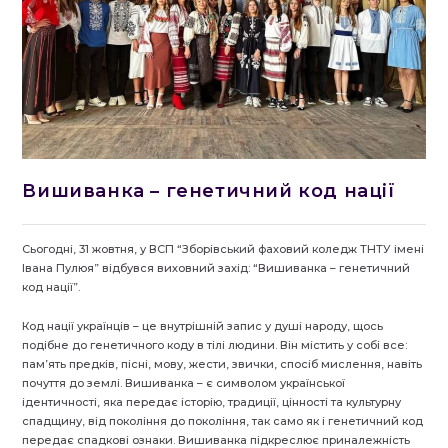
Вишиванка – генетичний код нації
Сьогодні, 31 жовтня, у ВСП “Зборівський фаховий коледж ТНТУ імені
Івана Пулюя” відбувся виховний захід: “Вишиванка – генетичний
код нації”.
Код нації українців – це внутрішній запис у душі народу, щось
подібне до генетичного коду в тілі людини. Він містить у собі все:
пам’ять предків, пісні, мову, жести, звички, спосіб мислення, навіть
почуття до землі. Вишиванка – є символом української
ідентичності, яка передає історію, традиції, цінності та культурну
спадщину, від покоління до покоління, так само як і генетичний код
передає спадкові ознаки. Вишиванка підкреслює приналежність