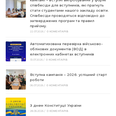
кампанії – вступні випробування у формі
співбесіди для вступників, які прагнуть
стати студентами нашого закладу освіти.
Співбесіди проводяться відповідно до
затверджених програм та правил
прийому.
22.07.2026
/
0 КОМЕНТАРІВ
Автоматизована перевірка військово-
облікових документів (ВОД) в
електронних кабінетах вступників
13.07.2026
/
0 КОМЕНТАРІВ
Вступна кампанія – 2026: успішний старт
роботи
06.07.2026
/
0 КОМЕНТАРІВ
З днем Конституції України
28.06.2026
/
0 КОМЕНТАРІВ