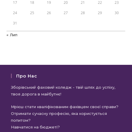
17
18
19
20
21
22
23
24
25
26
27
28
29
30
31
« Лип
Про Нас
Зборівський фаховий коледж - твій шлях до успіху,
твоя дорога в майбутнє!
Мрієш стати кваліфікованим фахівцем своєї справи?
Отримати сучасну професію, яка користується
попитом?
Навчатися на бюджеті?