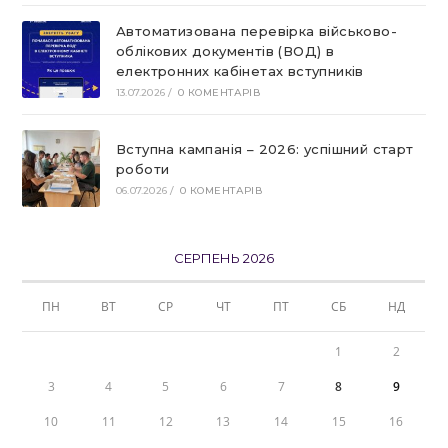
Автоматизована перевірка військово-
облікових документів (ВОД) в
електронних кабінетах вступників
13.07.2026
/
0 КОМЕНТАРІВ
Вступна кампанія – 2026: успішний старт
роботи
06.07.2026
/
0 КОМЕНТАРІВ
СЕРПЕНЬ 2026
ПН
ВТ
СР
ЧТ
ПТ
СБ
НД
1
2
3
4
5
6
7
8
9
10
11
12
13
14
15
16