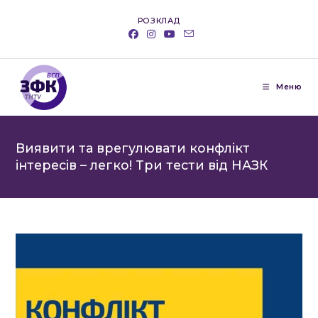
Перейти
РОЗКЛАД
до
вмісту
Меню
Виявити та врегулювати конфлікт
інтересів – легко! Три тести від НАЗК