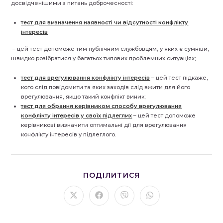
досвідченішими з питань доброчесності:
тест для визначення наявності чи відсутності конфлікту
інтересів
– цей тест допоможе тим публічним службовцям, у яких є сумніви,
швидко розібратися у багатьох типових проблемних ситуаціях;
тест для врегулювання конфлікту інтересів
– цей тест підкаже,
кого слід повідомити та яких заходів слід вжити для його
врегулювання, якщо такий конфлікт виник;
тест для обрання керівником способу врегулювання
конфлікту інтересів у своїх підлеглих
– цей тест допоможе
керівникові визначити оптимальні дії для врегулювання
конфлікту інтересів у підлеглого.
ПОДІЛІТЬСЯ
ПОДІЛИТИСЯ
ЦИМ
ВМІСТОМ
Відкрити
Відкрити
Відкрити
Відкрити
в
в
в
в
новому
новому
новому
новому
вікні
вікні
вікні
вікні