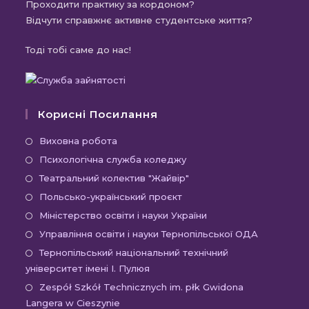
Проходити практику за кордоном?
Відчути справжнє активне студентське життя?
Тоді тобі саме до нас!
Корисні Посилання
Відкриється
Виховна робота
в
Відкриється
Психологічна служба коледжу
новій
в
Відкриється
Театральний колектив "Жайвір"
вкладці
новій
в
Відкриється
Польсько-український проєкт
вкладці
новій
в
Відкриється
Міністерство освіти і науки України
вкладці
новій
в
Відкриєть
Управління освіти і науки Тернопільської ОДА
вкладці
новій
в
Відк
Тернопільський національний технічний
вкладці
новій
університет імені І. Пулюя
в
вкладці
новій
Відк
Zespół Szkół Technicznych im. płk Gwidona
Langera w Cieszynie
вкла
в