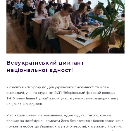
Всеукраїнський диктант
національної єдності
27 жовтня 2023 року до Дня української писемності та мови
викладачі, учні та студенти ВСП “Зборівський фаховий коледж
ТНТУ імені Івана Пулюя” взяли участь у написанні радіодиктанту
національної єдності.
У всіх були сильні переживання, адже під час такого, кожен
вважав за необхідне написати його без помилок. Кожен зараз хоче
показати любов до України: хто у волонтерстві, хто у захисті країни,