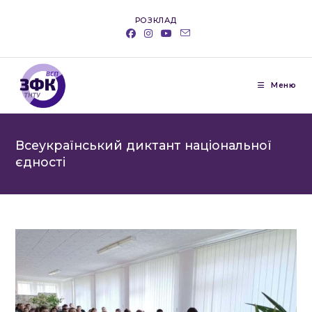
Перейти
РОЗКЛАД
до
вмісту
Меню
Всеукраїнський диктант національної
єдності