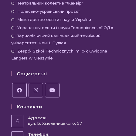
новій
в
Відкриється
Театральний колектив "Жайвір"
вкладці
новій
в
Відкриється
Польсько-український проєкт
вкладці
новій
в
Відкриється
Міністерство освіти і науки України
вкладці
новій
в
Відкриєть
Управління освіти і науки Тернопільської ОДА
вкладці
новій
в
Відк
Тернопільський національний технічний
вкладці
новій
університет імені І. Пулюя
в
вкладці
новій
Відк
Zespół Szkół Technicznych im. płk Gwidona
Langera w Cieszynie
вкла
в
новій
Соцмережі
вкла
Відкриється
Відкриється
Відкриється
Контакти
в
в
в
новій
новій
новій
Адреса:
вкладці
вул. Б. Хмельницького, 57
вкладці
вкладці
Телефон: