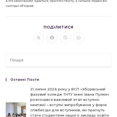
а хто написанням, здається, простого тексту, а скількох людей він
сьогодні об’єднав.
ПОДІЛІТЬСЯ
ПОДІЛИТИСЯ
ЦИМ
ВМІСТОМ
Відкрити
Відкрити
Відкрити
Відкрити
в
в
в
в
новому
новому
новому
новому
вікні
вікні
вікні
вікні
Останні Пости
21 липня 2026 року у ВСП «Зборівський
фаховий коледж ТНТУ імені Івана Пулюя»
розпочався важливий етап вступної
кампанії – вступні випробування у формі
співбесіди для вступників, які прагнуть
стати студентами нашого закладу освіти.