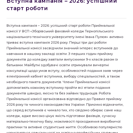
Вступна кампанія – 2026: успішний
старт роботи
Вступна кампанія – 2026: успішний старт роботи Приймальної
комісії У ВСП «Зборівський фаховий коледж Тернопільського
національного технічного університету імені Івана Пулюя» активно
триває вступна кампанія 2026 року. Перші три дні роботи
Приймальної комісії засвідчили значний інтерес вступників до
навчання в нашому закладі освіти. З перших годин прийому
документів до коледжу завітали випускники 9-х класів разом із
батьками. Майбутні здобувачі освіти отримували вичерпні
консультації щодо умов вступу, особливостей подання заяв через
електронний кабінет вступника, вибору спеціальностей, а також
необхідного пакета документів. Члени Приймальної комісії
допомагають кожному вступнику пройти всі етапи подання
документів швидко, якісно та без зайвих труднощів. Робота
Приймальної комісії організована відповідно до Правил прийому
2026 року та чинного законодавства України. Приємно відзначити,
що серед вступників є чимало тих, хто свідомо обирає саме наш
коледж, адже високо цінує якість підготовки фахівців, сучасну
матеріально-технічну базу, можливості проходження виробничої
практики та активне студентське життя. Особливою популярністю
користуються спеціальності за освітньо-професійним ступенем