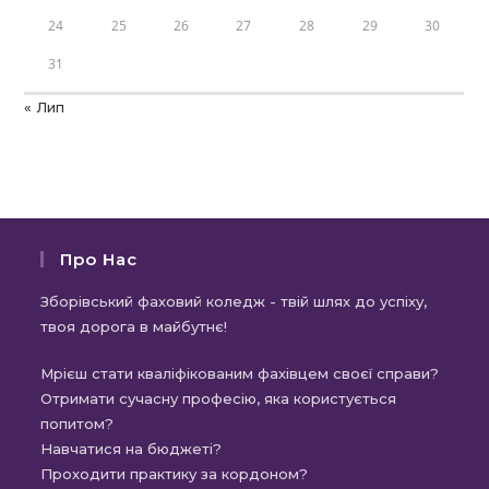
24
25
26
27
28
29
30
31
« Лип
Про Нас
Зборівський фаховий коледж - твій шлях до успіху,
твоя дорога в майбутнє!
Мрієш стати кваліфікованим фахівцем своєї справи?
Отримати сучасну професію, яка користується
попитом?
Навчатися на бюджеті?
Проходити практику за кордоном?