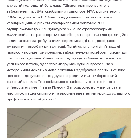
фаховий молодший бакалавр: F2Інженерія програмного
забезпечення, J8Автомобільний транспорт, H7Агроінженерія,
D3Менеджмент та D1Облік і оподаткування та за освітньо-
кваліфікаційним рівнем кваліфікований робітник: 7122
Муляр.7141Маляр.7133Штукатур та 7212Електрогазозварник.
8322Водій автотранспортних засобів (категорія «С») які традиційно
залишаються затребуваними серед молоді та відповідають
сучасним потребам ринку праці. Приймальна комісія й надалі
працює у посиленому режимі, забезпечуючи комфортні умови для
кожного вступника. Колектив коледжу щиро бажає вступникам
успішного вступу, вдалого вибору майбутньої професії та з
нетерпінням чекає на нове покоління здобувачів освіти, яке вже
цієї осені долучиться до дружньої родини ВСП «Зборівський
фаховий коледж Тернопільського національного технічного
університету імені Івана Пулюя». Запрошуємо вступників стати
частиною нашої спільноти та зробити впевнений крок до успішного
професійного майбутнього!