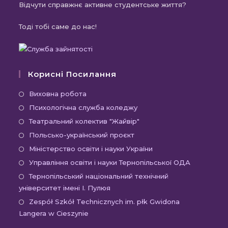
Відчути справжнє активне студентське життя?
Тоді тобі саме до нас!
Корисні Посилання
Відкриється
Виховна робота
в
Відкриється
Психологічна служба коледжу
новій
в
Відкриється
Театральний колектив "Жайвір"
вкладці
новій
в
Відкриється
Польсько-український проєкт
вкладці
новій
в
Відкриється
Міністерство освіти і науки України
вкладці
новій
в
Відкриєть
Управління освіти і науки Тернопільської ОДА
вкладці
новій
в
Відк
Тернопільський національний технічний
вкладці
новій
університет імені І. Пулюя
в
вкладці
новій
Відк
Zespół Szkół Technicznych im. płk Gwidona
Langera w Cieszynie
вкла
в
новій