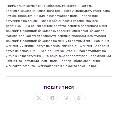
Приймальна комісія ВСП «Зборівський фаховий коледж
Тернопільського національного технічного університету імені Івана
Пулюя» інформує: З 6 липня розпочалося подання заяв для
вступників на основі 11 класів або диплома кваліфікованого
робітника чи на основі раніше здобутої освіти відповідного рівня –
фаховий молодший бакалавр (молодший спеціаліст, бакалавр,
магістр, спеціаліст) для здобуття освітньо-професійного ступеня
фаховий молодший бакалавр на денну та заочну форми навчання.
6 липня -27 липня – вступ на основі співбесіди; 6 липня – 2 серпня –
вступ на основі НМТ , що підвищує конкурсний бал вступника на
25%. Якщо ви вступник 2026 року і вже зареєстрували електронний
кабінет, то наступний кроп – подання заяв. Обирайте знання.
Обирайте розвиток. Обирайте успіх. Чекаємо саме на вас!
ПОДІЛІТЬСЯ
ПОДІЛИТИСЯ
ЦИМ
ВМІСТОМ
Відкрити
Відкрити
Відкрити
Відкрити
в
в
в
в
новому
новому
новому
новому
вікні
вікні
вікні
вікні