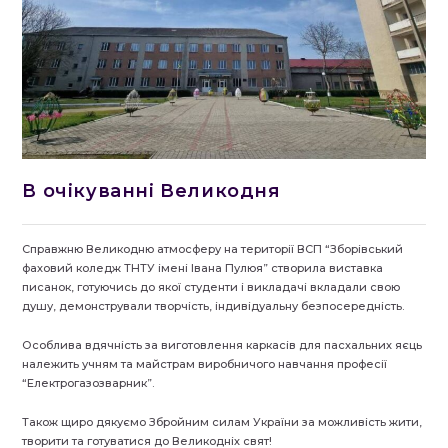
В очікуванні Великодня
Справжню Великодню атмосферу на території ВСП “Зборівський
фаховий коледж ТНТУ імені Івана Пулюя” створила виставка
писанок, готуючись до якої студенти і викладачі вкладали свою
душу, демонстрували творчість, індивідуальну безпосередність.
Особлива вдячність за виготовлення каркасів для пасхальних яєць
належить учням та майстрам виробничого навчання професії
“Електрогазозварник”.
Також щиро дякуємо Збройним силам України за можливість жити,
творити та готуватися до Великодніх свят!