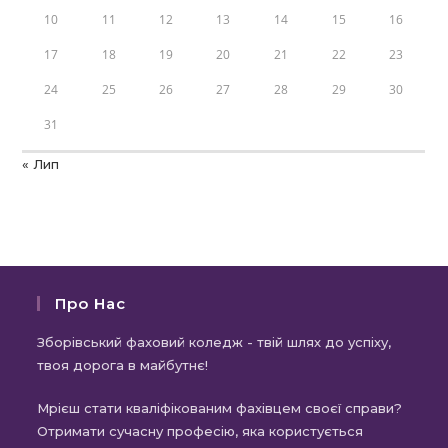
10
11
12
13
14
15
16
17
18
19
20
21
22
23
24
25
26
27
28
29
30
31
« Лип
Про Нас
Зборівський фаховий коледж - твій шлях до успіху,
твоя дорога в майбутнє!
Мрієш стати кваліфікованим фахівцем своєї справи?
Отримати сучасну професію, яка користується