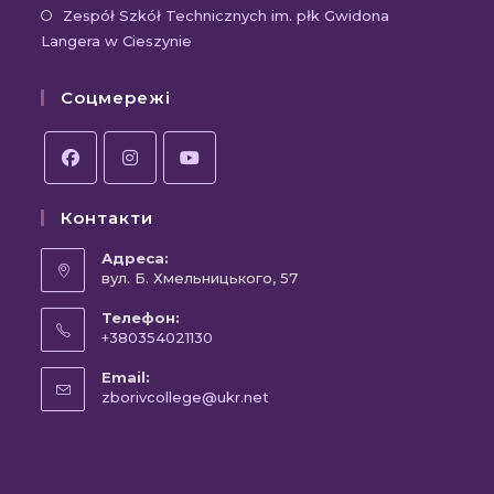
вкладці
новій
Відк
Zespół Szkół Technicznych im. płk Gwidona
Langera w Cieszynie
вкла
в
новій
Соцмережі
вкла
Відкриється
Відкриється
Відкриється
Контакти
в
в
в
новій
новій
новій
Адреса:
вкладці
вул. Б. Хмельницького, 57
вкладці
вкладці
Телефон:
+380354021130
Відкриється
Email:
у
Відкриється
zborivcollege@ukr.net
вашому
у
вашому
застосунку
застосунку