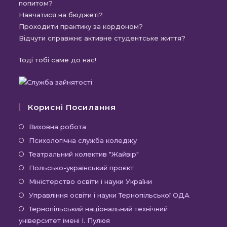
попитом?
Навчатися на бюджеті?
Проходити практику за кордоном?
Відчути справжнє активне студентське життя?
Тоді тобі саме до нас!
Корисні Посилання
Відкриється
Виховна робота
в
Відкриється
Психологічна служба коледжу
новій
в
Відкриється
Театральний колектив "Жайвір"
вкладці
новій
в
Відкриється
Польсько-український проєкт
вкладці
новій
в
Відкриється
Міністерство освіти і науки України
вкладці
новій
в
Відкриєть
Управління освіти і науки Тернопільської ОДА
вкладці
новій
в
Відк
Тернопільський національний технічний
вкладці
новій
університет імені І. Пулюя
в