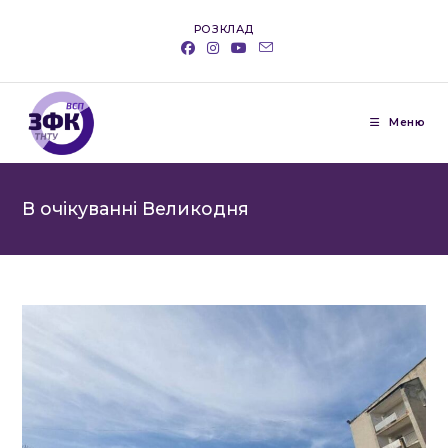
Перейти
РОЗКЛАД
до
вмісту
Меню
В очікуванні Великодня