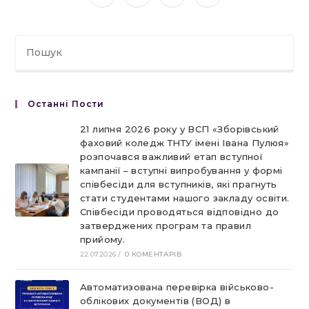
в
в
в
в
новому
новому
новому
новому
вікні
вікні
вікні
вікні
Останні Пости
21 липня 2026 року у ВСП «Зборівський
фаховий коледж ТНТУ імені Івана Пулюя»
розпочався важливий етап вступної
кампанії – вступні випробування у формі
співбесіди для вступників, які прагнуть
стати студентами нашого закладу освіти.
Співбесіди проводяться відповідно до
затверджених програм та правил
прийому.
22.07.2026
/
0 КОМЕНТАРІВ
Автоматизована перевірка військово-
облікових документів (ВОД) в