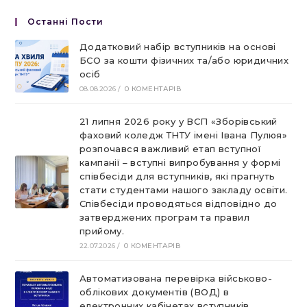
Останні Пости
Додатковий набір вступників на основі
БСО за кошти фізичних та/або юридичних
осіб
08.08.2026
/
0 КОМЕНТАРІВ
21 липня 2026 року у ВСП «Зборівський
фаховий коледж ТНТУ імені Івана Пулюя»
розпочався важливий етап вступної
кампанії – вступні випробування у формі
співбесіди для вступників, які прагнуть
стати студентами нашого закладу освіти.
Співбесіди проводяться відповідно до
затверджених програм та правил
прийому.
22.07.2026
/
0 КОМЕНТАРІВ
Автоматизована перевірка військово-
облікових документів (ВОД) в
електронних кабінетах вступників