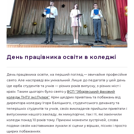
День працівника освіти в коледжі
День працівника освіти, на перший погляд,— звичайне професійне
свято. Але насправді він унікальний. Лише до педагогів у цей день
іде юрба студентів та учнів — різних років випуску, з різних міст і
країн. Таким цьогоріч було свято у
ВСП “Зборівський фаховий
коледж ТНТУ ім.І.Пулюя”
. Крім щедрих привітань та побажань від
директора коледжу Ігоря Баліцького, студентського деканату та
теперішніх студентів та учнів, своїх викладачів прийшли привітати і
випускники нашого закладу, як минулорічні, так і ті, які закінчили
коледж понад 10 років тому. Приємні моменти зустрічей, слова
подяки своїм наставникам лунали зі сцени у віршах, піснях і просто
щирих побажаннях.