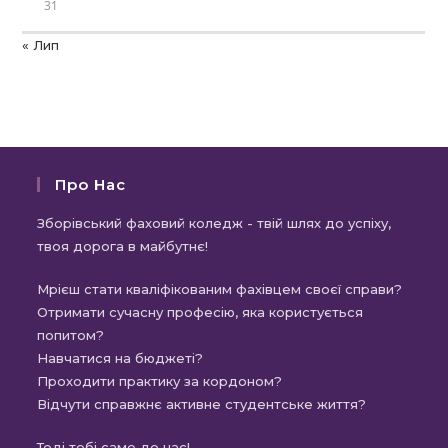
31
« Лип
Про Нас
Зборівський фаховий коледж - твій шлях до успіху,
твоя дорога в майбутнє!
Мрієш стати кваліфікованим фахівцем своєї справи?
Отримати сучасну професію, яка користується
попитом?
Навчатися на бюджеті?
Проходити практику за кордоном?
Відчути справжнє активне студентське життя?
Тоді тобі саме до нас!