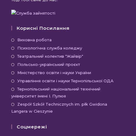
Корисні Посилання
Відкриється
Виховна робота
в
Відкриється
Психологічна служба коледжу
новій
в
Відкриється
Театральний колектив "Жайвір"
вкладці
новій
в
Відкриється
Польсько-український проєкт
вкладці
новій
в
Відкриється
Міністерство освіти і науки України
вкладці
новій
в
Відкриєть
Управління освіти і науки Тернопільської ОДА
вкладці
новій
в
Відк
Тернопільський національний технічний
вкладці
новій
університет імені І. Пулюя
в
вкладці
новій
Відк
Zespół Szkół Technicznych im. płk Gwidona
Langera w Cieszynie
вкла
в
новій
Соцмережі
вкла