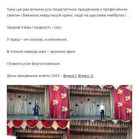
Тому ще раз вітаємо усіх педагогічних працівників з професійним
святом і бажаємо миру нашій країні, надії на щасливе майбутнє і …
Здоров’я вам і мудрості, і сил,
У праці – не спокою, а натхнення,
В польоті завжди вам – орлиних крил
І Божого усім благословення.
День працівника освіти 2022 –
Відео-1
,
Відео -2