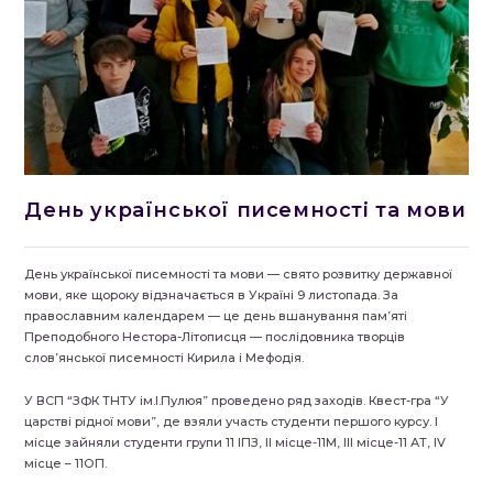
День української писемності та мови
День української писемності та мови — свято розвитку державної
мови, яке щороку відзначається в Україні 9 листопада. За
православним календарем — це день вшанування пам’яті
Преподобного Нестора-Літописця — послідовника творців
слов’янської писемності Кирила і Мефодія.
У ВСП “ЗФК ТНТУ ім.І.Пулюя” проведено ряд заходів. Квест-гра “У
царстві рідної мови”, де взяли участь студенти першого курсу. І
місце зайняли студенти групи 11 ІПЗ, ІІ місце-11М, ІІІ місце-11 АТ, ІV
місце – 11ОП.