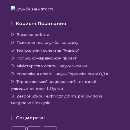
Корисні Посилання
Відкриється
Виховна робота
в
Відкриється
Психологічна служба коледжу
новій
в
Відкриється
Театральний колектив "Жайвір"
вкладці
новій
в
Відкриється
Польсько-український проєкт
вкладці
новій
в
Відкриється
Міністерство освіти і науки України
вкладці
новій
в
Відкриєть
Управління освіти і науки Тернопільської ОДА
вкладці
новій
в
Відк
Тернопільський національний технічний
вкладці
новій
університет імені І. Пулюя
в
вкладці
новій
Відк
Zespół Szkół Technicznych im. płk Gwidona
Langera w Cieszynie
вкла
в
новій
Соцмережі
вкла