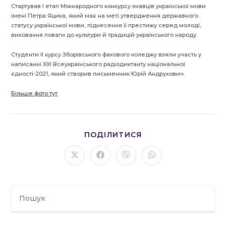
Стартував І етап Міжнародного конкурсу знавців української мови
імені Петра Яцика, який має на меті утвердження державного
статусу української мови, піднесення її престижу серед молоді,
виховання поваги до культури й традицій українського народу.
Студенти ІІ курсу Зборівського фахового коледжу взяли участь у
написанні XXI Всеукраїнського радіодиктанту національної
єдності-2021, який створив письменник Юрій Андрухович.
Більше фото тут
ПОДІЛІТЬСЯ
ПОДІЛИТИСЯ
ЦИМ
ВМІСТОМ
Відкрити
Відкрити
Відкрити
Відкрити
в
в
в
в
новому
новому
новому
новому
вікні
вікні
вікні
вікні