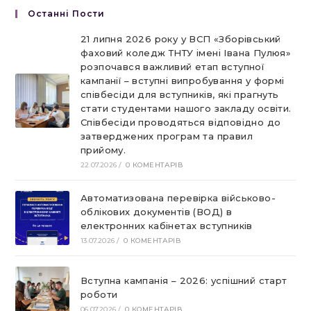
Останні Пости
21 липня 2026 року у ВСП «Зборівський
фаховий коледж ТНТУ імені Івана Пулюя»
розпочався важливий етап вступної
кампанії – вступні випробування у формі
співбесіди для вступників, які прагнуть
стати студентами нашого закладу освіти.
Співбесіди проводяться відповідно до
затверджених програм та правил
прийому.
22.07.2026
/
0 КОМЕНТАРІВ
Автоматизована перевірка військово-
облікових документів (ВОД) в
електронних кабінетах вступників
13.07.2026
/
0 КОМЕНТАРІВ
Вступна кампанія – 2026: успішний старт
роботи
06.07.2026
/
0 КОМЕНТАРІВ