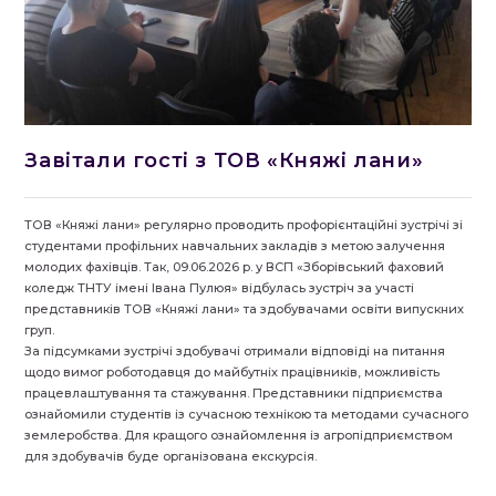
Завітали гості з ТОВ «Княжі лани»
ТОВ «Княжі лани» регулярно проводить профорієнтаційні зустрічі зі
студентами профільних навчальних закладів з метою залучення
молодих фахівців. Так, 09.06.2026 р. у ВСП «Зборівський фаховий
коледж ТНТУ імені Івана Пулюя» відбулась зустріч за участі
представників ТОВ «Княжі лани» та здобувачами освіти випускних
груп.
За підсумками зустрічі здобувачі отримали відповіді на питання
щодо вимог роботодавця до майбутніх працівників, можливість
працевлаштування та стажування. Представники підприємства
ознайомили студентів із сучасною технікою та методами сучасного
землеробства. Для кращого ознайомлення із агропідприємством
для здобувачів буде організована екскурсія.