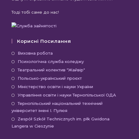
Тоді тобі саме до нас!
Корисні Посилання
Відкриється
Виховна робота
в
Відкриється
Психологічна служба коледжу
новій
в
Відкриється
Театральний колектив "Жайвір"
вкладці
новій
в
Відкриється
Польсько-український проєкт
вкладці
новій
в
Відкриється
Міністерство освіти і науки України
вкладці
новій
в
Відкриєть
Управління освіти і науки Тернопільської ОДА
вкладці
новій
в
Відк
Тернопільський національний технічний
вкладці
новій
університет імені І. Пулюя
в
вкладці
новій
Відк
Zespół Szkół Technicznych im. płk Gwidona
Langera w Cieszynie
вкла
в
новій