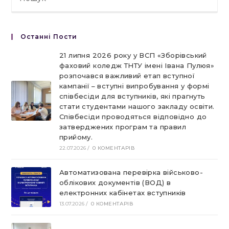
Останні Пости
21 липня 2026 року у ВСП «Зборівський
фаховий коледж ТНТУ імені Івана Пулюя»
розпочався важливий етап вступної
кампанії – вступні випробування у формі
співбесіди для вступників, які прагнуть
стати студентами нашого закладу освіти.
Співбесіди проводяться відповідно до
затверджених програм та правил
прийому.
22.07.2026
/
0 КОМЕНТАРІВ
Автоматизована перевірка військово-
облікових документів (ВОД) в
електронних кабінетах вступників
13.07.2026
/
0 КОМЕНТАРІВ