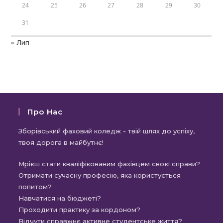
24
25
26
27
28
29
30
31
« Лип
Про Нас
Зборівський фаховий коледж - твій шлях до успіху,
твоя дорога в майбутнє!
Мрієш стати кваліфікованим фахівцем своєї справи?
Отримати сучасну професію, яка користується
попитом?
Навчатися на бюджеті?
Проходити практику за кордоном?
Відчути справжнє активне студентське життя?