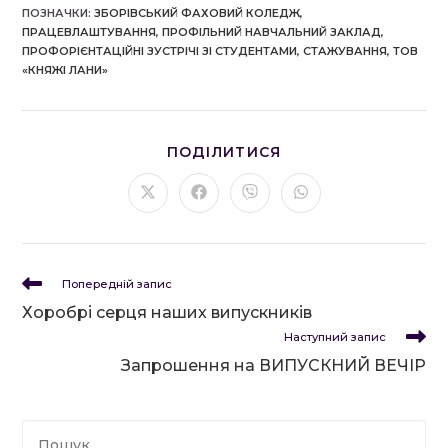
ПОЗНАЧКИ
:
ЗБОРІВСЬКИЙ ФАХОВИЙ КОЛЕДЖ
,
ПРАЦЕВЛАШТУВАННЯ
,
ПРОФІЛЬНИЙ НАВЧАЛЬНИЙ ЗАКЛАД
,
ПРОФОРІЄНТАЦІЙНІ ЗУСТРІЧІ ЗІ СТУДЕНТАМИ
,
СТАЖУВАННЯ
,
ТОВ
«КНЯЖІ ЛАНИ»
ПОДІЛІТЬСЯ
ПОДІЛИТИСЯ
ЦИМ
ВМІСТОМ
Відкрити
Відкрити
Відкрити
Відкрити
в
в
в
в
новому
новому
новому
новому
вікні
вікні
вікні
вікні
Прочитати
Попередній запис
більше
Хоробрі серця наших випускників
статей
Наступний запис
Запрошення на ВИПУСКНИЙ ВЕЧІР