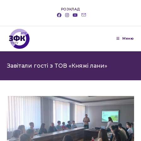
Перейти
РОЗКЛАД
до
вмісту
Меню
Завітали гості з ТОВ «Княжі лани»