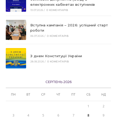
електронних кабінетах вступників
13.07.2026
/
0 КОМЕНТАРІВ
Вступна кампанія – 2026: успішний старт
роботи
06.07.2026
/
0 КОМЕНТАРІВ
З днем Конституції України
28.06.2026
/
0 КОМЕНТАРІВ
СЕРПЕНЬ 2026
ПН
ВТ
СР
ЧТ
ПТ
СБ
НД
1
2
3
4
5
6
7
8
9