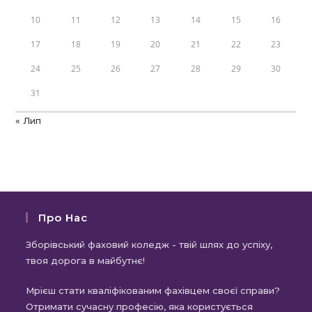
10
11
12
13
14
15
16
17
18
19
20
21
22
23
24
25
26
27
28
29
30
31
« Лип
Про Нас
Зборівський фаховий коледж - твій шлях до успіху,
твоя дорога в майбутнє!
Мрієш стати кваліфікованим фахівцем своєї справи?
Отримати сучасну професію, яка користується