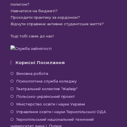
попитом?
Навчатися на бюджеті?
Проходити практику за кордоном?
Відчути справжнє активне студентське життя?
Тоді тобі саме до нас!
Корисні Посилання
Відкриється
Виховна робота
в
Відкриється
Психологічна служба коледжу
новій
в
Відкриється
Театральний колектив "Жайвір"
вкладці
новій
в
Відкриється
Польсько-український проєкт
вкладці
новій
в
Відкриється
Міністерство освіти і науки України
вкладці
новій
в
Відкриєть
Управління освіти і науки Тернопільської ОДА
вкладці
новій
в
Відк
Тернопільський національний технічний
вкладці
новій
університет імені І. Пулюя
в