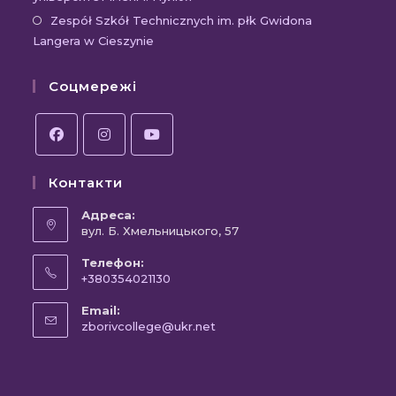
вкладці
новій
Відк
Zespół Szkół Technicznych im. płk Gwidona
Langera w Cieszynie
вкла
в
новій
Соцмережі
вкла
Відкриється
Відкриється
Відкриється
Контакти
в
в
в
новій
новій
новій
Адреса:
вкладці
вул. Б. Хмельницького, 57
вкладці
вкладці
Телефон:
+380354021130
Відкриється
Email:
у
Відкриється
zborivcollege@ukr.net
вашому
у
вашому
застосунку
застосунку