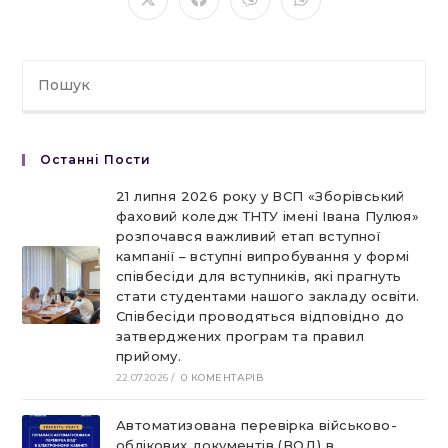
ВМІСТОМ
Відкрити
Відкрити
Відкрити
Відкрити
в
в
в
в
новому
новому
новому
новому
вікні
вікні
вікні
вікні
Останні Пости
21 липня 2026 року у ВСП «Зборівський
фаховий коледж ТНТУ імені Івана Пулюя»
розпочався важливий етап вступної
кампанії – вступні випробування у формі
співбесіди для вступників, які прагнуть
стати студентами нашого закладу освіти.
Співбесіди проводяться відповідно до
затверджених програм та правил
прийому.
22.07.2026
/
0 КОМЕНТАРІВ
Автоматизована перевірка військово-
облікових документів (ВОД) в