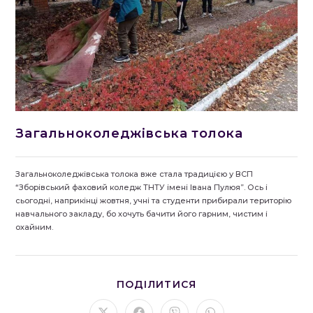
Загальноколеджівська толока
Загальноколеджівська толока вже стала традицією у ВСП
“Зборівський фаховий коледж ТНТУ імені Івана Пулюя”. Ось і
сьогодні, наприкінці жовтня, учні та студенти прибирали територію
навчального закладу, бо хочуть бачити його гарним, чистим і
охайним.
ПОДІЛІТЬСЯ
ПОДІЛИТИСЯ
ЦИМ