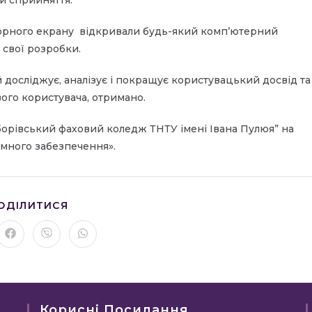
орного екрану відкривали будь-який комп’ютерний
 свої розробки.
й досліджує, аналізує і покращує користувацький досвід та
ого користувача, отримано.
борівський фаховий коледж ТНТУ імені Івана Пулюя” на
амного забезпечення».
ПОДІЛІТЬСЯ
ОДІЛИТИСЯ
ЦИМ
ВМІСТОМ
рити
Відкрити
Відкрити
Відкрити
в
в
в
му
новому
новому
новому
вікні
вікні
вікні
Корисні Посилання