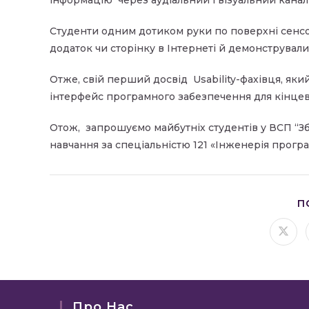
Студенти одним дотиком руки по поверхні сенс
додаток чи сторінку в Інтернеті й демонстрували
Отже, свій перший досвід Usability-фахівця, яки
інтерфейс програмного забезпечення для кінцев
Отож, запрошуємо майбутніх студентів у ВСП “З
навчання за спеціальністю 121 «Інженерія прогр
П
Відк
в
ново
вікні
Про Нас