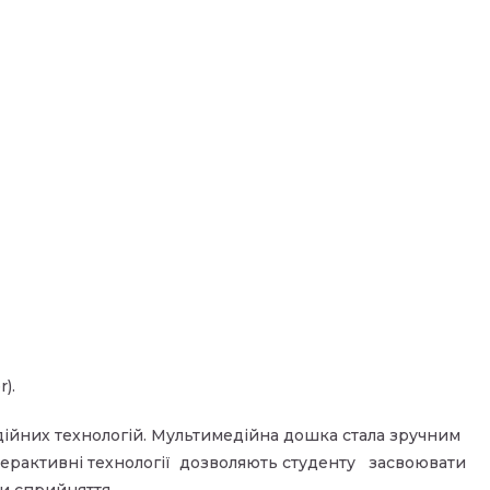
).
ійних технологій. Мультимедійна дошка стала зручним
нтерактивні технології дозволяють студенту засвоювати
и сприйняття.