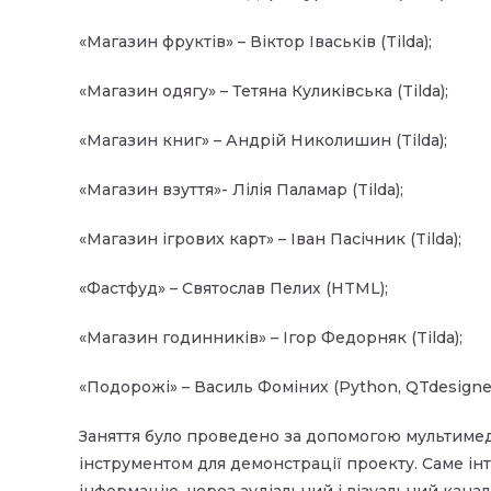
«Магазин фруктів» – Віктор Іваськів (Tilda);
«Магазин одягу» – Тетяна Куликівська (Tilda);
«Магазин книг» – Андрій Николишин (Tilda);
«Магазин взуття»- Лілія Паламар (Tilda);
«Магазин ігрових карт» – Іван Пасічник (Tilda);
«Фастфуд» – Святослав Пелих (HTML);
«Магазин годинників» – Ігор Федорняк (Tilda);
«Подорожі» – Василь Фоміних (Python, QTdesigner
Заняття було проведено за допомогою мультимед
інструментом для демонстрації проекту. Саме і
інформацію через аудіальний і візуальний канал