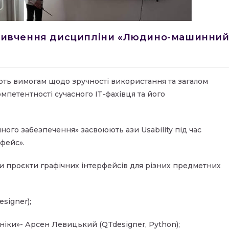
ас вивчення дисципліни «Людино-машинни
ють вимогам щодо зручності використання та загалом
петентності сучасного ІТ-фахівця та його
ного забезпечення» засвоюють ази Usability під час
фейс».
ли проєкти графічних інтерфейсів для різних предметних
signer);
ніки»- Арсен Левицький (QTdesigner, Python);