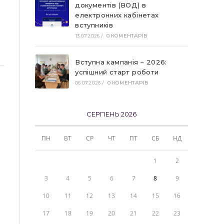
документів (ВОД) в
електронних кабінетах
вступників
й
13.07.2026
/
0 КОМЕНТАРІВ
Вступна кампанія – 2026:
успішний старт роботи
06.07.2026
/
0 КОМЕНТАРІВ
СЕРПЕНЬ 2026
ПН
ВТ
СР
ЧТ
ПТ
СБ
НД
1
2
3
4
5
6
7
8
9
10
11
12
13
14
15
16
17
18
19
20
21
22
23