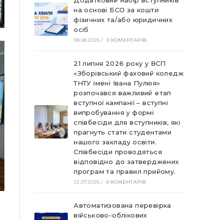
Додатковий набір вступників
на основі БСО за кошти
фізичних та/або юридичних
осіб
08.08.2026
/
0 КОМЕНТАРІВ
21 липня 2026 року у ВСП
«Зборівський фаховий коледж
ТНТУ імені Івана Пулюя»
розпочався важливий етап
вступної кампанії – вступні
випробування у формі
співбесіди для вступників, які
прагнуть стати студентами
нашого закладу освіти.
Співбесіди проводяться
відповідно до затверджених
програм та правил прийому.
22.07.2026
/
0 КОМЕНТАРІВ
Автоматизована перевірка
військово-облікових