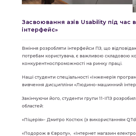
Засвоювання азів Usability під ч
інтерфейс»
Вміння розробляти інтерфейси ПЗ, що відповіда
потребам користувача, є важливою складовою ком
конкурентноспроможності на ринку праці.
Наші студенти спеціальності «Інженерія програм
вивчення дисципліни «Людино-машинний інтер
Закінчуючи його, студенти групи 11-ІПЗ розроби
областей:
«Піцерія»- Дмитро Костюк (з використанням QTde
«Подорож в Європу», «Інтернет магазин електро