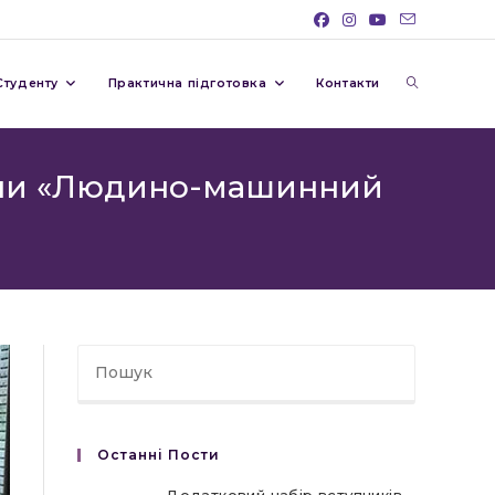
Перемкну
Студенту
Практична підготовка
Контакти
пошук
пліни «Людино-машинний
на
веб-
сайті
Останні Пости