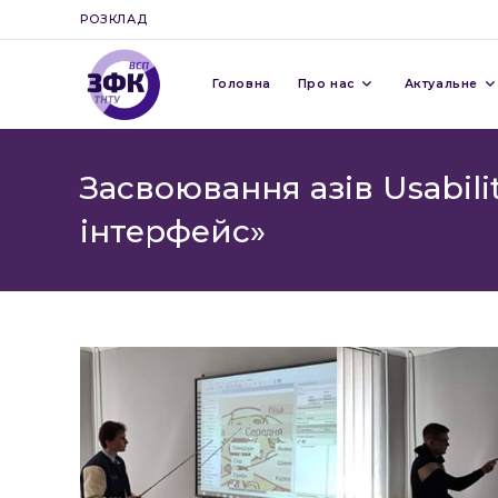
Перейти
РОЗКЛАД
до
вмісту
Головна
Про нас
Актуальне
Засвоювання азів Usabi
інтерфейс»