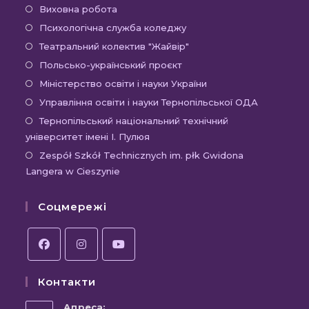
Відкриється
Виховна робота
в
Відкриється
Психологічна служба коледжу
новій
в
Відкриється
Театральний колектив "Жайвір"
вкладці
новій
в
Відкриється
Польсько-український проєкт
вкладці
новій
в
Відкриється
Міністерство освіти і науки України
вкладці
новій
в
Відкриєть
Управління освіти і науки Тернопільської ОДА
вкладці
новій
в
Відк
Тернопільський національний технічний
вкладці
новій
університет імені І. Пулюя
в
вкладці
новій
Відк
Zespół Szkół Technicznych im. płk Gwidona
Langera w Cieszynie
вкла
в
новій
Соцмережі
вкла
Відкриється
Відкриється
Відкриється
Контакти
в
в
в
новій
новій
новій
Адреса: