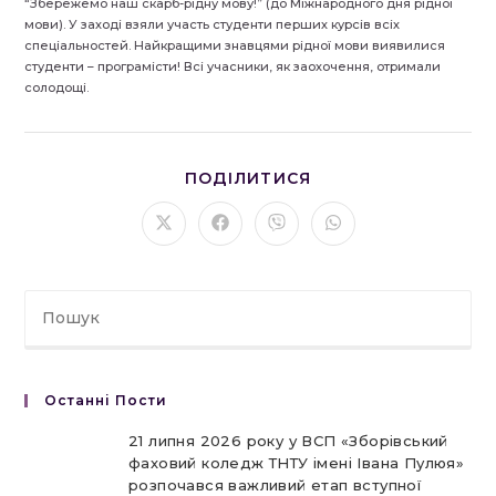
“Збережемо наш скарб-рідну мову!” (до Міжнародного дня рідної
мови). У заході взяли участь студенти перших курсів всіх
спеціальностей. Найкращими знавцями рідної мови виявилися
студенти – програмісти! Всі учасники, як заохочення, отримали
солодощі.
ПОДІЛІТЬСЯ
ПОДІЛИТИСЯ
ЦИМ
ВМІСТОМ
Відкрити
Відкрити
Відкрити
Відкрити
в
в
в
в
новому
новому
новому
новому
вікні
вікні
вікні
вікні
Останні Пости
21 липня 2026 року у ВСП «Зборівський
фаховий коледж ТНТУ імені Івана Пулюя»
розпочався важливий етап вступної