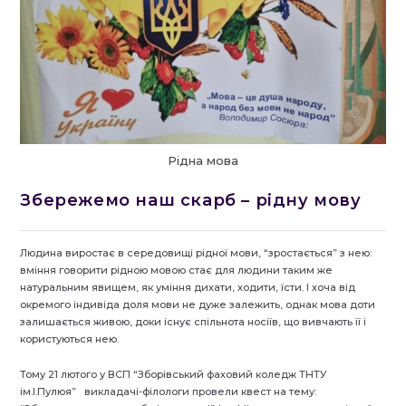
Рідна мова
Збережемо наш скарб – рідну мову
Людина виростає в середовищі рідної мови, “зростається” з нею:
вміння говорити рідною мовою стає для людини таким же
натуральним явищем, як уміння дихати, ходити, їсти. І хоча від
окремого індивіда доля мови не дуже залежить, однак мова доти
залишається живою, доки існує спільнота носіїв, що вивчають її і
користуються нею.
Тому 21 лютого у ВСП “Зборівський фаховий коледж ТНТУ
ім.І.Пулюя” викладачі-філологи провели квест на тему: