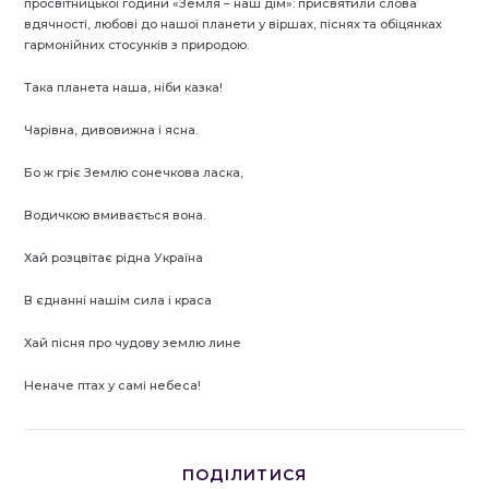
просвітницької години «Земля – наш дім»: присвятили слова
вдячності, любові до нашої планети у віршах, піснях та обіцянках
гармонійних стосунків з природою.
Така планета наша, ніби казка!
Чарівна, дивовижна і ясна.
Бо ж гріє Землю сонечкова ласка,
Водичкою вмивається вона.
Хай розцвітає рідна Україна
В єднанні нашім сила і краса
Хай пісня про чудову землю лине
Неначе птах у самі небеса!
ПОДІЛІТЬСЯ
ПОДІЛИТИСЯ