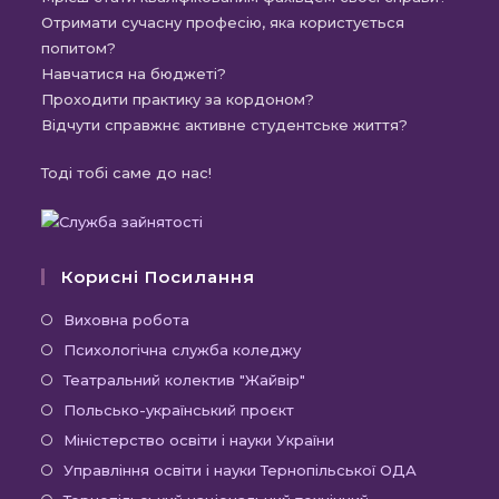
Отримати сучасну професію, яка користується
попитом?
Навчатися на бюджеті?
Проходити практику за кордоном?
Відчути справжнє активне студентське життя?
Тоді тобі саме до нас!
Корисні Посилання
Відкриється
Виховна робота
в
Відкриється
Психологічна служба коледжу
новій
в
Відкриється
Театральний колектив "Жайвір"
вкладці
новій
в
Відкриється
Польсько-український проєкт
вкладці
новій
в
Відкриється
Міністерство освіти і науки України
вкладці
новій
в
Відкриєть
Управління освіти і науки Тернопільської ОДА
вкладці
новій
в