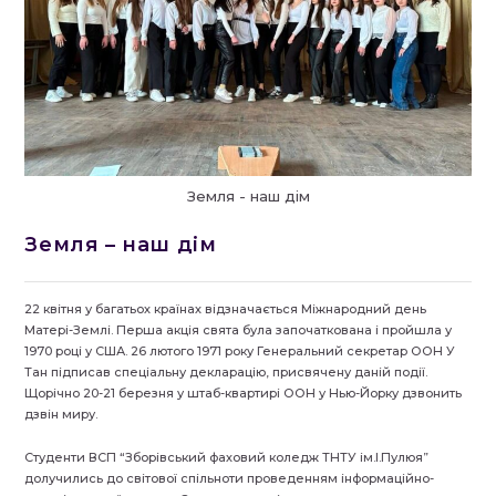
Земля - наш дім
Земля – наш дім
22 квітня у багатьох країнах відзначається Міжнародний день
Матері-Землі. Перша акція свята була започаткована і пройшла у
1970 році у США. 26 лютого 1971 року Генеральний секретар ООН У
Тан підписав спеціальну декларацію, присвячену даній події.
Щорічно 20-21 березня у штаб-квартирі ООН у Нью-Йорку дзвонить
дзвін миру.
Студенти ВСП “Зборівський фаховий коледж ТНТУ ім.І.Пулюя”
долучились до світової спільноти проведенням інформаційно-