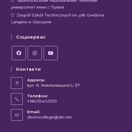
Відк
Тернопільський національний технічний
вкладці
новій
університет імені І. Пулюя
в
вкладці
новій
Відк
Zespół Szkół Technicznych im. płk Gwidona
Langera w Cieszynie
вкла
в
новій
Соцмережі
вкла
Відкриється
Відкриється
Відкриється
Контакти
в
в
в
новій
новій
новій
Адреса:
вкладці
вул. Б. Хмельницького, 57
вкладці
вкладці
Телефон:
+380354021130
Відкриється
Email:
у
Відкриється
zborivcollege@ukr.net
вашому
у
вашому
застосунку