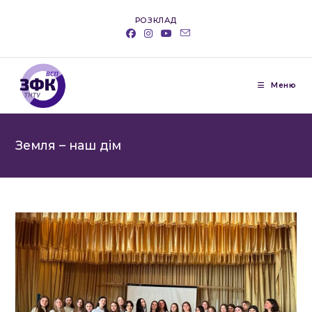
Перейти
РОЗКЛАД
до
вмісту
Меню
Земля – наш дім