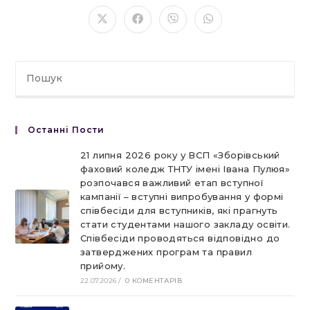
ЦИМ
ВМІСТОМ
Відкрити
Відкрити
Відкрити
Відкрити
в
в
в
в
новому
новому
новому
новому
вікні
вікні
вікні
вікні
Останні Пости
21 липня 2026 року у ВСП «Зборівський
фаховий коледж ТНТУ імені Івана Пулюя»
розпочався важливий етап вступної
кампанії – вступні випробування у формі
співбесіди для вступників, які прагнуть
стати студентами нашого закладу освіти.
Співбесіди проводяться відповідно до
затверджених програм та правил
прийому.
22.07.2026
/
0 КОМЕНТАРІВ