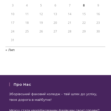
3
4
5
6
7
8
9
10
11
12
13
14
15
16
17
18
19
20
21
22
23
24
25
26
27
28
29
30
31
« Лип
Про Нас
Зборівський фаховий коледж - твій шлях до успіху,
твоя дорога в майбутнє!
Мрієш стати кваліфікованим фахівцем своєї справи?