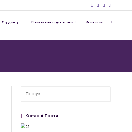
Перемкну
Студенту
Практична підготовка
Контакти
пошук
на
веб-
Останні Пости
сайті