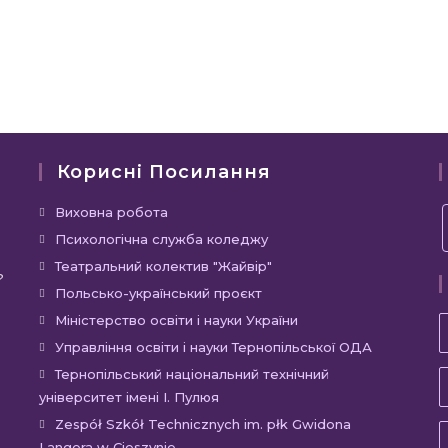
Корисні Посилання
Відкриється
Виховна робота
в
Відкриється
Психологічна служба коледжу
новій
в
Відкриється
Театральний колектив "Жайвір"
?
вкладці
новій
в
Відкриється
Польсько-український проєкт
вкладці
новій
в
Відкриється
Міністерство освіти і науки України
вкладці
новій
в
Відкриєть
Управління освіти і науки Тернопільської ОДА
вкладці
новій
в
Відкр
Тернопільський національний технічний
вкладці
новій
університет імені І. Пулюя
в
вкладці
новій
Відкр
Zespół Szkół Technicznych im. płk Gwidona
Langera w Cieszynie