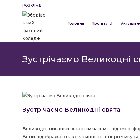
Перейти
РОЗКЛАД
до
вмісту
Головна
Про нас
Актуальн
Зустрічаємо Великодні с
Зустрічаємо Великодні свята
Великодні писанки останнім часом є відомою фо
Вони відображають креативність, енергетику та 