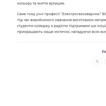
кольору та життя вулицям.
Саме тому учні професії “Електрогазозварник” В
під час виробничого навчання виготовили металев
студенти коледжу з радістю підтримали цю ініціа
прикрашають наше містечко, нагадуючи всім жит
П
Відк
в
ново
вікні