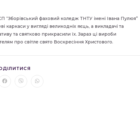
СП “Зборівський фаховий коледж ТНТУ імені Івана Пулюя”
і каркаси у вигляді великодніх яєць, а викладачі та
тиву та святково прикрасили їх. Зараз ці вироби
елям про світле свято Воскресіння Христового.
ПОДІЛІТЬСЯ
ОДІЛИТИСЯ
ЦИМ
ВМІСТОМ
рити
Відкрити
Відкрити
Відкрити
в
в
в
му
новому
новому
новому
вікні
вікні
вікні