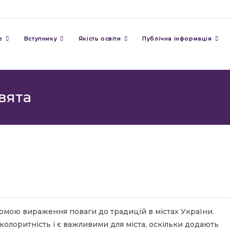
е
Вступнику
Якість освіти
Публічна інформація
вята
рмою вираження поваги до традицій в містах України.
колоритність і є важливими для міста, оскільки додають