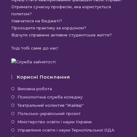
Отримати сучасну професію, яка користується
попитом?
Навчатися на бюджеті?
Проходити практику за кордоном?
Відчути справжнє активне студентське життя?
Тоді тобі саме до нас!
Корисні Посилання
Відкриється
Виховна робота
в
Відкриється
Психологічна служба коледжу
новій
в
Відкриється
Театральний колектив "Жайвір"
вкладці
новій
в
Відкриється
Польсько-український проєкт
вкладці
новій
в
Відкриється
Міністерство освіти і науки України
вкладці
новій
в
Відкриєть
Управління освіти і науки Тернопільської ОДА
вкладці
новій