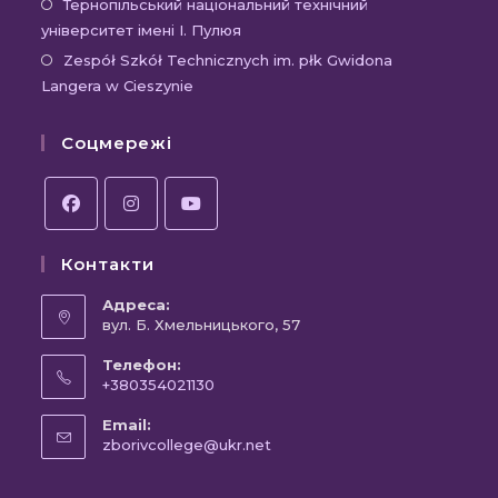
в
Відк
Тернопільський національний технічний
вкладці
новій
університет імені І. Пулюя
в
вкладці
новій
Відк
Zespół Szkół Technicznych im. płk Gwidona
Langera w Cieszynie
вкла
в
новій
Соцмережі
вкла
Відкриється
Відкриється
Відкриється
Контакти
в
в
в
новій
новій
новій
Адреса:
вкладці
вул. Б. Хмельницького, 57
вкладці
вкладці
Телефон:
+380354021130
Відкриється
Email:
у
Відкриється
zborivcollege@ukr.net
вашому
у
вашому
застосунку