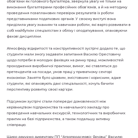
обов’язки як головного бухгалтера, звернула увагу не тільки на
виконання бухгалтерами професійних обов’язків, а й на методику
проведення позапланових перевірок результатів їх роботи
представниками податкових органів. У своєму виступі вона
приділила увагу знанням та навичкам роботи, які варто розвивати в
собі майбутнім спеціалістам з обліку і оподаткування, опановуючи
фахові дисципліни.
Атмосферу відкритості та конструктивності зустрічі додало те, що
студенти мали змогу задавати запитання Василю Орестовичу
щодо потреби в молодих фахівцях на ринку праці, можливостей
проходження виробничої практики, вимог, які ставляться до
претендентів на посади, умов праці у приватному секторі
економіки. Заняття було цікавим, змістовним і корисним, адже
студенти, які опановують дані спеціальності, хочуть бачити
перспективу розвитку своєї кар’єри.
Підсумком зустрічі стали попередні домовленості між
керівництвом підприємства та навчального закладу про
проведення навчальних екскурсій, технологічних та виробничих
практик на базі підприємства, а також подальшу активну
співпрацю.
Щиро дякуємо директору ПП “Агропродсервіс Ярчівці” Василю