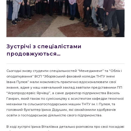
Зустрічі з спеціалістами
продовжуються…
Сьогодні знову студенти спеціальностей “Менеджмент” та “Облік і
оподаткування” ВСП “Зборівський фаховий коледж ТНТУ імені
Івана Пулюя” мали можливість практично вдосконалювати свої
знання, адже у наш навчальний заклад завітали представники ПП
“Агропродсервіс Ярчівці”, а саме директор підприємства Василь
Гамрач, який також по сумісництву є асистентом кафедри технічної
механіки та сільськогосподарських машин ТНТУ ім. І. Пулюя, та
головний бухгалтер Ірина Дідушин, які ознайомили здобувачів
освіти з господарською діяльністю свого підприємства.
В ході зустрічі Ірина Віталіївна детально розповіла про свої посадові