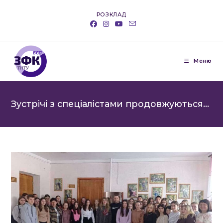
Перейти
РОЗКЛАД
до
вмісту
Меню
Зустрічі з спеціалістами продовжуються…