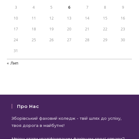
3
4
5
6
7
8
9
10
11
12
13
14
15
16
17
18
19
20
21
22
23
24
25
26
27
28
29
30
31
« Лип
Про Нас
Зборівський фаховий коледж - твій шлях до успіху,
твоя дорога в майбутнє!
Мрієш стати кваліфікованим фахівцем своєї справи?