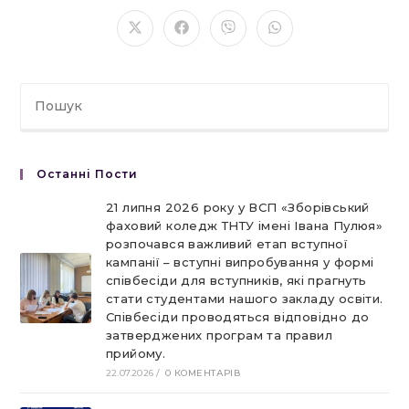
ЦИМ
ВМІСТОМ
Відкрити
Відкрити
Відкрити
Відкрити
в
в
в
в
новому
новому
новому
новому
вікні
вікні
вікні
вікні
Останні Пости
21 липня 2026 року у ВСП «Зборівський
фаховий коледж ТНТУ імені Івана Пулюя»
розпочався важливий етап вступної
кампанії – вступні випробування у формі
співбесіди для вступників, які прагнуть
стати студентами нашого закладу освіти.
Співбесіди проводяться відповідно до
затверджених програм та правил
прийому.
22.07.2026
/
0 КОМЕНТАРІВ