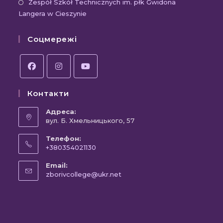
вкладці
новій
Відк
Zespół Szkół Technicznych im. płk Gwidona
Langera w Cieszynie
вкла
в
новій
Соцмережі
вкла
Відкриється
Відкриється
Відкриється
Контакти
в
в
в
новій
новій
новій
Адреса:
вкладці
вул. Б. Хмельницького, 57
вкладці
вкладці
Телефон:
+380354021130
Відкриється
Email:
у
Відкриється
zborivcollege@ukr.net
вашому
у
вашому
застосунку
застосунку