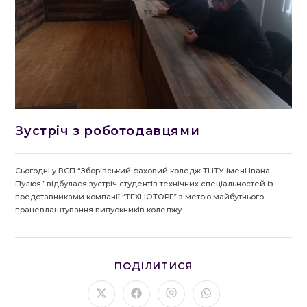
Зустріч з роботодавцями
Сьогодні у ВСП “Зборівський фаховий коледж ТНТУ імені Івана
Пулюя” відбулася зустріч студентів технічних спеціальностей із
представниками компанії “ТЕХНОТОРГ” з метою майбутнього
працевлаштування випускників коледжу.
ПОДІЛІТЬСЯ
ПОДІЛИТИСЯ
ЦИМ
ВМІСТОМ
Відкрити
Відкрити
Відкрити
Відкрити