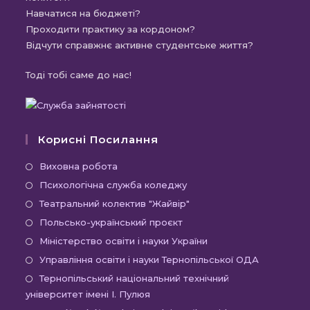
Навчатися на бюджеті?
Проходити практику за кордоном?
Відчути справжнє активне студентське життя?
Тоді тобі саме до нас!
Корисні Посилання
Відкриється
Виховна робота
в
Відкриється
Психологічна служба коледжу
новій
в
Відкриється
Театральний колектив "Жайвір"
вкладці
новій
в
Відкриється
Польсько-український проєкт
вкладці
новій
в
Відкриється
Міністерство освіти і науки України
вкладці
новій
в
Відкриєть
Управління освіти і науки Тернопільської ОДА
вкладці
новій
в
Відк
Тернопільський національний технічний
вкладці
новій
університет імені І. Пулюя
в