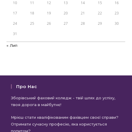
10
11
12
13
14
15
16
17
18
19
20
21
22
23
24
25
26
27
28
29
30
31
« Лип
Про Нас
Зборівський фаховий коледж - твій шлях до успіху,
твоя дорога в майбутнє!
Мрієш стати кваліфікованим фахівцем своєї справи?
Отримати сучасну професію, яка користується
попитом?