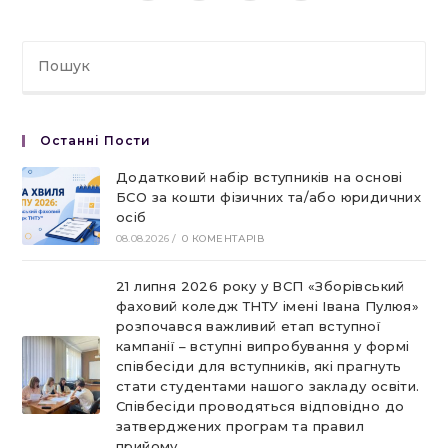
в
в
в
в
новому
новому
новому
новому
вікні
вікні
вікні
вікні
Останні Пости
Додатковий набір вступників на основі
БСО за кошти фізичних та/або юридичних
осіб
08.08.2026
/
0 КОМЕНТАРІВ
21 липня 2026 року у ВСП «Зборівський
фаховий коледж ТНТУ імені Івана Пулюя»
розпочався важливий етап вступної
кампанії – вступні випробування у формі
співбесіди для вступників, які прагнуть
стати студентами нашого закладу освіти.
Співбесіди проводяться відповідно до
затверджених програм та правил
прийому.