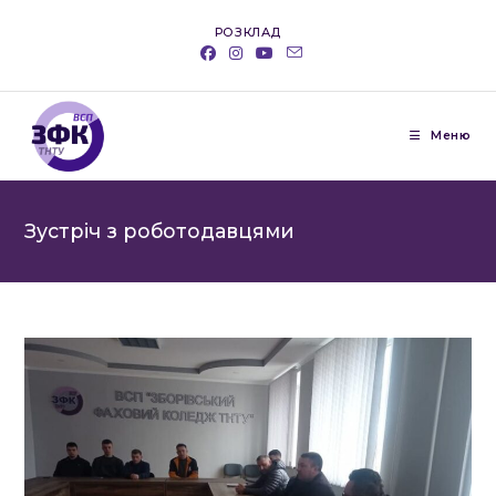
Перейти
РОЗКЛАД
до
вмісту
Меню
Зустріч з роботодавцями