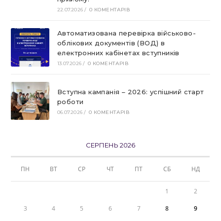
22.07.2026
/
0 КОМЕНТАРІВ
Автоматизована перевірка військово-
облікових документів (ВОД) в
електронних кабінетах вступників
13.07.2026
/
0 КОМЕНТАРІВ
Вступна кампанія – 2026: успішний старт
роботи
06.07.2026
/
0 КОМЕНТАРІВ
СЕРПЕНЬ 2026
ПН
ВТ
СР
ЧТ
ПТ
СБ
НД
1
2
3
4
5
6
7
8
9