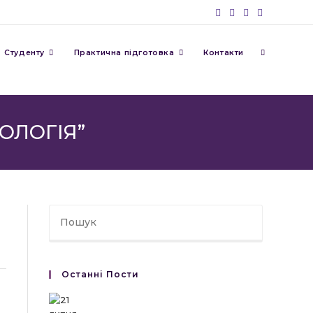
Перемкну
Студенту
Практична підготовка
Контакти
пошук
НОЛОГІЯ”
на
веб-
Останні Пости
сайті