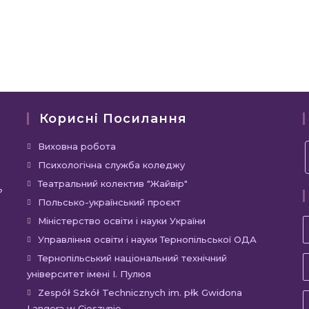
Корисні Посилання
Відкриється
Виховна робота
в
Відкриється
Психологічна служба коледжу
новій
в
Відкриється
Театральний колектив "Жайвір"
?
вкладці
новій
в
Відкриється
Польсько-український проєкт
вкладці
новій
в
Відкриється
Міністерство освіти і науки України
вкладці
новій
в
Відкриєть
Управління освіти і науки Тернопільської ОДА
вкладці
новій
в
Відкр
Тернопільський національний технічний
вкладці
новій
університет імені І. Пулюя
в
вкладці
новій
Відкр
Zespół Szkół Technicznych im. płk Gwidona
Langera w Cieszynie