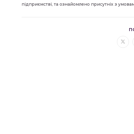
підприємстві, та ознайомлено присутніх з умовам
П
Відк
в
ново
вікні