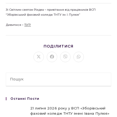
Зі Світлим святом Різдва – привітання від працівників ВСП
“Зборівський фаховий коледж ТНТУ ім. І. Пулюя”
Дивитися –
ТУТ!
ПОДІЛІТЬСЯ
ПОДІЛИТИСЯ
ЦИМ
ВМІСТОМ
Відкрити
Відкрити
Відкрити
Відкрити
в
в
в
в
новому
новому
новому
новому
вікні
вікні
вікні
вікні
Останні Пости
21 липня 2026 року у ВСП «Зборівський
фаховий коледж ТНТУ імені Івана Пулюя»