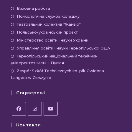
Відкриється
Виховна робота
в
Відкриється
Психологічна служба коледжу
новій
в
Відкриється
Театральний колектив "Жайвір"
вкладці
новій
в
Відкриється
Польсько-український проєкт
вкладці
новій
в
Відкриється
Міністерство освіти і науки України
вкладці
новій
в
Відкриєть
Управління освіти і науки Тернопільської ОДА
вкладці
новій
в
Відк
Тернопільський національний технічний
вкладці
новій
університет імені І. Пулюя
в
вкладці
новій
Відк
Zespół Szkół Technicznych im. płk Gwidona
Langera w Cieszynie
вкла
в
новій
Соцмережі
вкла
Відкриється
Відкриється
Відкриється
Контакти
в
в
в