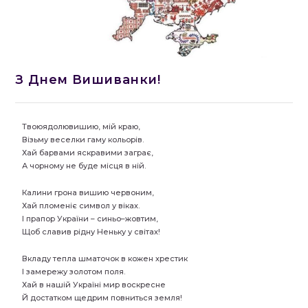
З Днем Вишиванки!
Твоюядолювишию
,
мій краю
,
Візьму веселки гаму кольорів
.
Хай барвами яскравими заграє
,
А чорному не буде місця в ній
.
Калини грона вишию червоним
,
Хай пломеніє символ у віках
.
І прапор України
–
синьо
–
жовтим
,
Щоб славив рідну Неньку у світах
!
Вкладу тепла шматочок в кожен хрестик
І замережу золотом поля
.
Хай в нашій Україні мир воскресне
Й достатком щедрим повниться земля
!