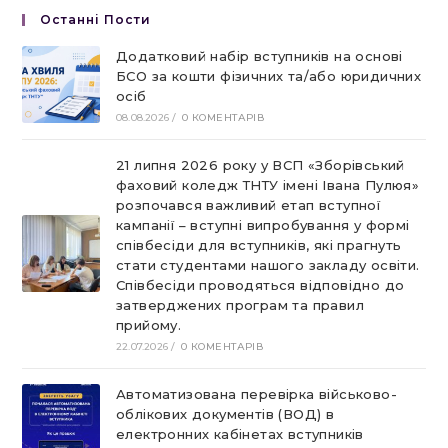
Останні Пости
Додатковий набір вступників на основі
БСО за кошти фізичних та/або юридичних
осіб
08.08.2026
/
0 КОМЕНТАРІВ
21 липня 2026 року у ВСП «Зборівський
фаховий коледж ТНТУ імені Івана Пулюя»
розпочався важливий етап вступної
кампанії – вступні випробування у формі
співбесіди для вступників, які прагнуть
стати студентами нашого закладу освіти.
Співбесіди проводяться відповідно до
затверджених програм та правил
прийому.
22.07.2026
/
0 КОМЕНТАРІВ
Автоматизована перевірка військово-
облікових документів (ВОД) в
електронних кабінетах вступників