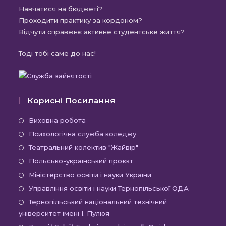
Навчатися на бюджеті?
Проходити практику за кордоном?
Відчути справжнє активне студентське життя?
Тоді тобі саме до нас!
Корисні Посилання
Відкриється
Виховна робота
в
Відкриється
Психологічна служба коледжу
новій
в
Відкриється
Театральний колектив "Жайвір"
вкладці
новій
в
Відкриється
Польсько-український проєкт
вкладці
новій
в
Відкриється
Міністерство освіти і науки України
вкладці
новій
в
Відкриєть
Управління освіти і науки Тернопільської ОДА
вкладці
новій
в
Відк
Тернопільський національний технічний
вкладці
новій
університет імені І. Пулюя
в
вкладці