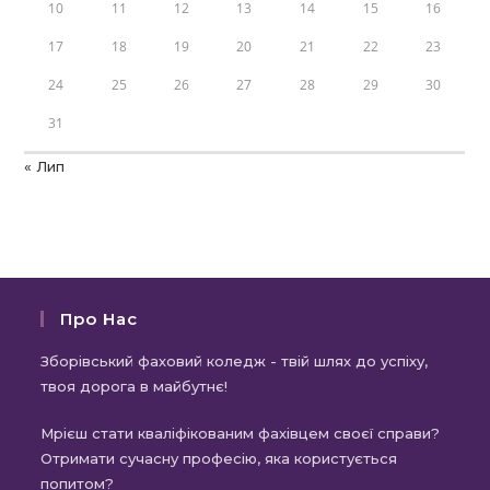
10
11
12
13
14
15
16
17
18
19
20
21
22
23
24
25
26
27
28
29
30
31
« Лип
Про Нас
Зборівський фаховий коледж - твій шлях до успіху,
твоя дорога в майбутнє!
Мрієш стати кваліфікованим фахівцем своєї справи?
Отримати сучасну професію, яка користується
попитом?