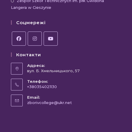
новій
Відк
Zespół Szkół Technicznych im. płk Gwidona
Langera w Cieszynie
вкла
в
новій
Соцмережі
вкла
Відкриється
Відкриється
Відкриється
Контакти
в
в
в
новій
новій
новій
Адреса:
вкладці
вул. Б. Хмельницького, 57
вкладці
вкладці
Телефон:
+380354021130
Відкриється
Email:
у
Відкриється
zborivcollege@ukr.net
вашому
у
вашому
застосунку
застосунку