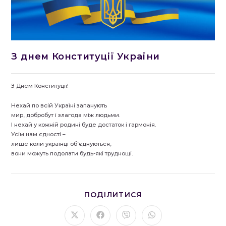
З днем Конституції України
З Днем Конституції!
Нехай по всій Україні запанують
мир, добробут і злагода між людьми.
І нехай у кожній родині буде достаток і гармонія.
Усім нам єдності –
лише коли українці об’єднуються,
вони можуть подолати будь-які труднощі.
ПОДІЛІТЬСЯ
ПОДІЛИТИСЯ
ЦИМ
ВМІСТОМ
Відкрити
Відкрити
Відкрити
Відкрити
в
в
в
в