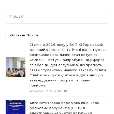
новому
новому
новому
новому
вікні
вікні
вікні
вікні
Останні Пости
21 липня 2026 року у ВСП «Зборівський
фаховий коледж ТНТУ імені Івана Пулюя»
розпочався важливий етап вступної
кампанії – вступні випробування у формі
співбесіди для вступників, які прагнуть
стати студентами нашого закладу освіти.
Співбесіди проводяться відповідно до
затверджених програм та правил
прийому.
22.07.2026
/
0 КОМЕНТАРІВ
Автоматизована перевірка військово-
облікових документів (ВОД) в
електронних кабінетах вступників