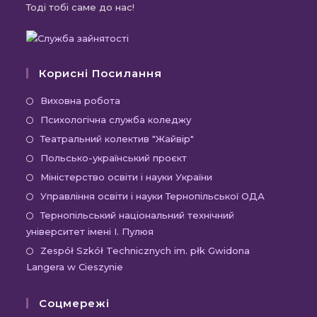
Тоді тобі саме до нас!
Корисні Посилання
Відкриється
Виховна робота
в
Відкриється
Психологічна служба коледжу
новій
в
Відкриється
Театральний колектив "Жайвір"
вкладці
новій
в
Відкриється
Польсько-український проєкт
вкладці
новій
в
Відкриється
Міністерство освіти і науки України
вкладці
новій
в
Відкриєть
Управління освіти і науки Тернопільської ОДА
вкладці
новій
в
Відк
Тернопільський національний технічний
вкладці
новій
університет імені І. Пулюя
в
вкладці
новій
Відк
Zespół Szkół Technicznych im. płk Gwidona
Langera w Cieszynie
вкла
в
новій
Соцмережі
вкла