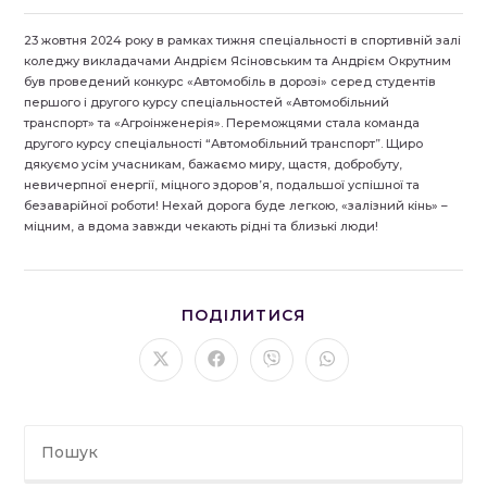
23 жовтня 2024 року в рамках тижня спеціальності в спортивній залі
коледжу викладачами Андрієм Ясіновським та Андрієм Окрутним
був проведений конкурс «Автомобіль в дорозі» серед студентів
першого і другого курсу спеціальностей «Автомобільний
транспорт» та «Агроінженерія». Переможцями стала команда
другого курсу спеціальності “Автомобільний транспорт”. Щиро
дякуємо усім учасникам, бажаємо миру, щастя, добробуту,
невичерпної енергії, міцного здоров’я, подальшої успішної та
безаварійної роботи! Нехай дорога буде легкою, «залізний кінь» –
міцним, а вдома завжди чекають рідні та близькі люди!
ПОДІЛІТЬСЯ
ПОДІЛИТИСЯ
ЦИМ
ВМІСТОМ
Відкрити
Відкрити
Відкрити
Відкрити
в
в
в
в
новому
новому
новому
новому
вікні
вікні
вікні
вікні