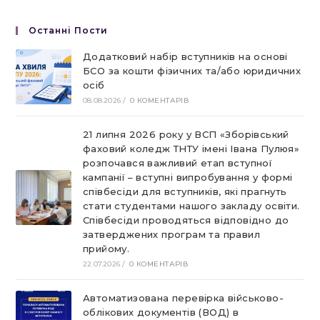
Останні Пости
Додатковий набір вступників на основі
БСО за кошти фізичних та/або юридичних
осіб
08.08.2026
/
0 КОМЕНТАРІВ
21 липня 2026 року у ВСП «Зборівський
фаховий коледж ТНТУ імені Івана Пулюя»
розпочався важливий етап вступної
кампанії – вступні випробування у формі
співбесіди для вступників, які прагнуть
стати студентами нашого закладу освіти.
Співбесіди проводяться відповідно до
затверджених програм та правил
прийому.
22.07.2026
/
0 КОМЕНТАРІВ
Автоматизована перевірка військово-
облікових документів (ВОД) в