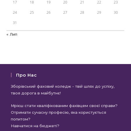
17
18
19
20
21
22
23
24
25
26
27
28
29
30
31
« Лип
Про Нас
Зборівський фаховий коледж - твій шлях до успіху,
твоя дорога в майбутнє!
Мрієш стати кваліфікованим фахівцем своєї справи?
Отримати сучасну професію, яка користується
попитом?
Навчатися на бюджеті?