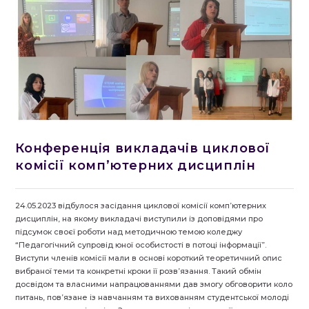
Конференція викладачів циклової
комісії комп’ютерних дисциплін
24.05.2023 відбулося засідання циклової комісії комп’ютерних
дисциплін, на якому викладачі виступили із доповідями про
підсумок своєї роботи над методичною темою коледжу
“Педагогічний супровід юної особистості в потоці інформації”.
Виступи членів комісії мали в основі короткий теоретичний опис
вибраної теми та конкретні кроки її розв’язання. Такий обмін
досвідом та власними напрацюваннями дав змогу обговорити коло
питань, пов’язане із навчанням та вихованням студентської молоді