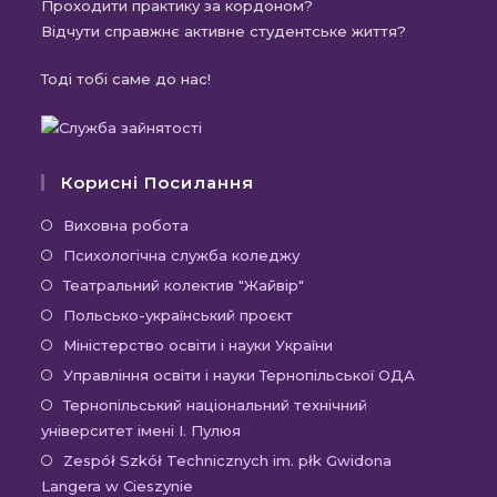
Проходити практику за кордоном?
Відчути справжнє активне студентське життя?
Тоді тобі саме до нас!
Корисні Посилання
Відкриється
Виховна робота
в
Відкриється
Психологічна служба коледжу
новій
в
Відкриється
Театральний колектив "Жайвір"
вкладці
новій
в
Відкриється
Польсько-український проєкт
вкладці
новій
в
Відкриється
Міністерство освіти і науки України
вкладці
новій
в
Відкриєть
Управління освіти і науки Тернопільської ОДА
вкладці
новій
в
Відк
Тернопільський національний технічний
вкладці
новій
університет імені І. Пулюя
в
вкладці
новій
Відк
Zespół Szkół Technicznych im. płk Gwidona
Langera w Cieszynie
вкла
в