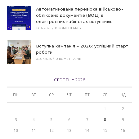
Автоматизована перевірка військово-
облікових документів (ВОД) в
електронних кабінетах вступників
13.07.2026
/
0 КОМЕНТАРІВ
Вступна кампанія – 2026: успішний старт
роботи
06.07.2026
/
0 КОМЕНТАРІВ
СЕРПЕНЬ 2026
ПН
ВТ
СР
ЧТ
ПТ
СБ
НД
1
2
3
4
5
6
7
8
9
10
11
12
13
14
15
16