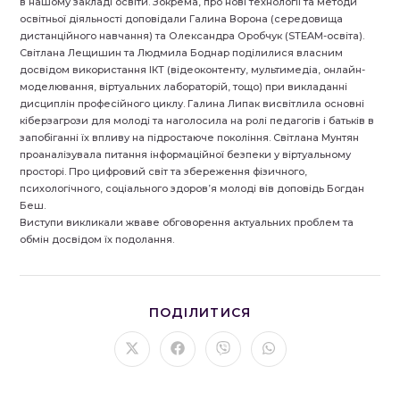
в нашому закладі освіти. Зокрема, про нові технології та методи
освітньої діяльності доповідали Галина Ворона (середовища
дистанційного навчання) та Олександра Оробчук (STEAM-освіта).
Світлана Лещишин та Людмила Боднар поділилися власним
досвідом використання ІКТ (відеоконтенту, мультимедіа, онлайн-
моделювання, віртуальних лабораторій, тощо) при викладанні
дисциплін професійного циклу. Галина Липак висвітлила основні
кіберзагрози для молоді та наголосила на ролі педагогів і батьків в
запобіганні їх впливу на підростаюче покоління. Світлана Мунтян
проаналізувала питання інформаційної безпеки у віртуальному
просторі. Про цифровий світ та збереження фізичного,
психологічного, соціального здоров’я молоді вів доповідь Богдан
Беш.
Виступи викликали жваве обговорення актуальних проблем та
обмін досвідом їх подолання.
ПОДІЛІТЬСЯ
ПОДІЛИТИСЯ
ЦИМ
ВМІСТОМ
Відкрити
Відкрити
Відкрити
Відкрити
в
в
в
в
новому
новому
новому
новому
вікні
вікні
вікні
вікні