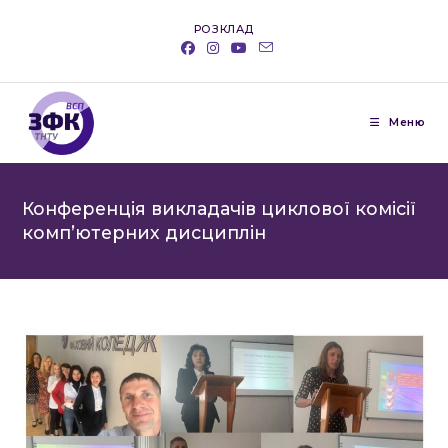
Перейти
РОЗКЛАД
до
вмісту
Меню
Конференція викладачів циклової комісії
комп’ютерних дисциплін