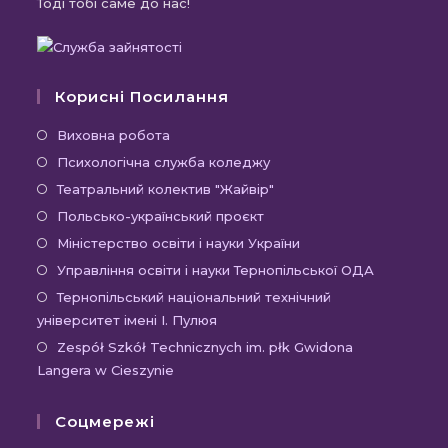
Тоді тобі саме до нас!
Корисні Посилання
Відкриється
Виховна робота
в
Відкриється
Психологічна служба коледжу
новій
в
Відкриється
Театральний колектив "Жайвір"
вкладці
новій
в
Відкриється
Польсько-український проєкт
вкладці
новій
в
Відкриється
Міністерство освіти і науки України
вкладці
новій
в
Відкриєть
Управління освіти і науки Тернопільської ОДА
вкладці
новій
в
Відк
Тернопільський національний технічний
вкладці
новій
університет імені І. Пулюя
в
вкладці
новій
Відк
Zespół Szkół Technicznych im. płk Gwidona
Langera w Cieszynie
вкла
в
новій
Соцмережі
вкла