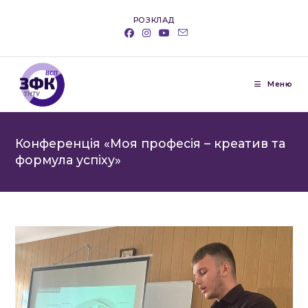
Перейти
РОЗКЛАД
до
вмісту
Меню
Конференція «Моя професія – креатив та
формула успіху»