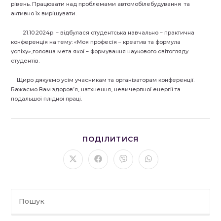
рівень. Працювати над проблемами автомобілебудування та
активно їх вирішувати.
21.10.2024р. – відбулася студентська навчально – практична
конференція на тему: «Моя професія – креатив та формула
успіху»,головна мета якої – формування наукового світогляду
студентів.
Щиро дякуємо усім учасникам та організаторам конференції.
Бажаємо Вам здоров’я, натхнення, невичерпної енергії та
подальшої плідної праці.
ПОДІЛІТЬСЯ
ПОДІЛИТИСЯ
ЦИМ
ВМІСТОМ
Відкрити
Відкрити
Відкрити
Відкрити
в
в
в
в
новому
новому
новому
новому
вікні
вікні
вікні
вікні