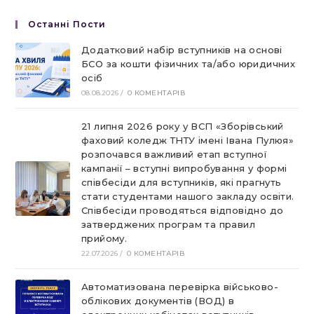
Останні Пости
Додатковий набір вступників на основі
БСО за кошти фізичних та/або юридичних
осіб
08.08.2026
/
0 КОМЕНТАРІВ
21 липня 2026 року у ВСП «Зборівський
фаховий коледж ТНТУ імені Івана Пулюя»
розпочався важливий етап вступної
кампанії – вступні випробування у формі
співбесіди для вступників, які прагнуть
стати студентами нашого закладу освіти.
Співбесіди проводяться відповідно до
затверджених програм та правил
прийому.
22.07.2026
/
0 КОМЕНТАРІВ
Автоматизована перевірка військово-
облікових документів (ВОД) в