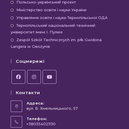
вкладці
новій
в
Відкриється
Польсько-український проєкт
вкладці
новій
в
Відкриється
Міністерство освіти і науки України
вкладці
новій
в
Відкриєть
Управління освіти і науки Тернопільської ОДА
вкладці
новій
в
Відк
Тернопільський національний технічний
вкладці
новій
університет імені І. Пулюя
в
вкладці
новій
Відк
Zespół Szkół Technicznych im. płk Gwidona
Langera w Cieszynie
вкла
в
новій
Соцмережі
вкла
Відкриється
Відкриється
Відкриється
Контакти
в
в
в
новій
новій
новій
Адреса:
вкладці
вул. Б. Хмельницького, 57
вкладці
вкладці
Телефон:
+380354021130