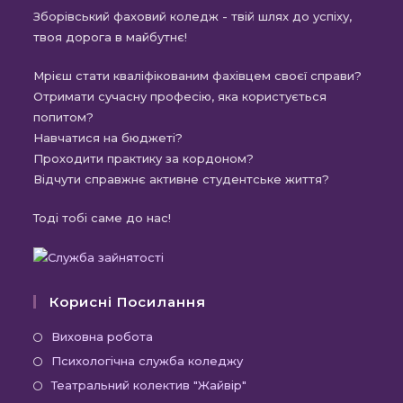
Зборівський фаховий коледж - твій шлях до успіху,
твоя дорога в майбутнє!
Мрієш стати кваліфікованим фахівцем своєї справи?
Отримати сучасну професію, яка користується
попитом?
Навчатися на бюджеті?
Проходити практику за кордоном?
Відчути справжнє активне студентське життя?
Тоді тобі саме до нас!
Корисні Посилання
Відкриється
Виховна робота
в
Відкриється
Психологічна служба коледжу
новій
в
Відкриється
Театральний колектив "Жайвір"