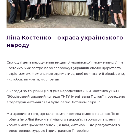
Ліна Костенко – окраса українського
народу
Сьогодні день народження видатної української письменниці Ліни
Костенко, чиє гостре перо заворожує українців своєю щирістю та
патріотизмом. Неможливо втриматись, щоб не читати її вірші: вони,
як любов, як життя, як сповідь…
З нагоди 95-тої річниці від дня народження Ліни Костенко у ВСП
“Зборівський фаховий коледж ТНТУ імені Івана Пулюя” проведено
літературні читання “Хай буде легко. Дотиком пера…”
Ми щасливі з того, що талановита поетеса живе в наш час. То ж
побажаймо Ліні Василівні міцного здоров’я, творчого натхнення і
нових мистецьких звершень, а нам, читачам, – не розлучатися з
неповторною, мудрою і пристрасною її поезією.