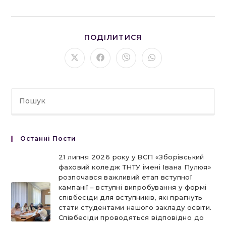
ПОДІЛІТЬСЯ
ПОДІЛИТИСЯ
ЦИМ
ВМІСТОМ
Відкрити
Відкрити
Відкрити
Відкрити
в
в
в
в
новому
новому
новому
новому
вікні
вікні
вікні
вікні
Останні Пости
21 липня 2026 року у ВСП «Зборівський
фаховий коледж ТНТУ імені Івана Пулюя»
розпочався важливий етап вступної
кампанії – вступні випробування у формі
співбесіди для вступників, які прагнуть
стати студентами нашого закладу освіти.
Співбесіди проводяться відповідно до