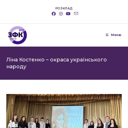
Перейти
РОЗКЛАД
до
вмісту
Меню
Ліна Костенко – окраса українського
народу