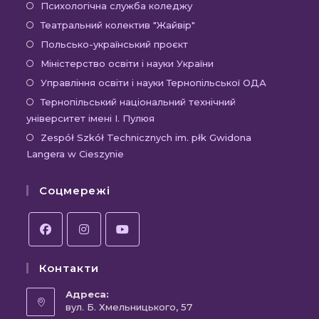
в
Відкриється
Психологічна служба коледжу
новій
в
Відкриється
Театральний колектив "Жайвір"
вкладці
новій
в
Відкриється
Польсько-український проєкт
вкладці
новій
в
Відкриється
Міністерство освіти і науки України
вкладці
новій
в
Відкриєть
Управління освіти і науки Тернопільської ОДА
вкладці
новій
в
Відк
Тернопільський національний технічний
вкладці
новій
університет імені І. Пулюя
в
вкладці
новій
Відк
Zespół Szkół Technicznych im. płk Gwidona
Langera w Cieszynie
вкла
в
новій
Соцмережі
вкла
Відкриється
Відкриється
Відкриється
Контакти
в
в
в
новій
новій
новій
Адреса:
вкладці
вул. Б. Хмельницького, 57
вкладці
вкладці