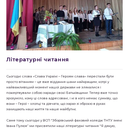
Літературні читання
Сьогодні слова «Слава Україні – Героям слава» перестали бути
просто вітанням – це вже віддання шани найкращим, котрі у
найважливіший момент нашої держави не злякалися і
пожертвували собою заради своєї Батьківщини. Тепер вже точно
зрозуміло, кому ці слова адресовані, і ні в кого немає сумніву, що
вони – Герої – хлопці та дівчата, що зараз зі зброєю в руках
захищають наші життя та наше майбутнє.
Саме тому сьогодні у ВСП “Зборівський фаховий коледж ТНТУ імені
Івана Пулюя” ми присвятили наші літературні читання “Я дякую,