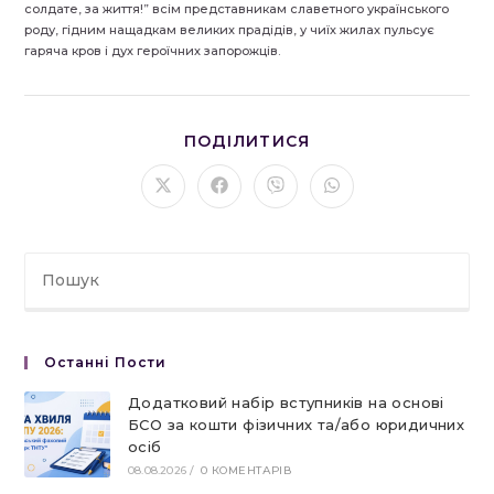
солдате, за життя!” всім представникам славетного українського
роду, гідним нащадкам великих прадідів, у чиїх жилах пульсує
гаряча кров і дух героїчних запорожців.
ПОДІЛІТЬСЯ
ПОДІЛИТИСЯ
ЦИМ
ВМІСТОМ
Відкрити
Відкрити
Відкрити
Відкрити
в
в
в
в
новому
новому
новому
новому
вікні
вікні
вікні
вікні
Останні Пости
Додатковий набір вступників на основі
БСО за кошти фізичних та/або юридичних
осіб
08.08.2026
/
0 КОМЕНТАРІВ