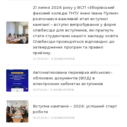
21 липня 2026 року у ВСП «Зборівський
фаховий коледж ТНТУ імені Івана Пулюя»
розпочався важливий етап вступної
кампанії – вступні випробування у формі
співбесіди для вступників, які прагнуть
стати студентами нашого закладу освіти.
Співбесіди проводяться відповідно до
затверджених програм та правил
прийому.
22.07.2026
/
0 КОМЕНТАРІВ
Автоматизована перевірка військово-
облікових документів (ВОД) в
електронних кабінетах вступників
13.07.2026
/
0 КОМЕНТАРІВ
Вступна кампанія – 2026: успішний старт
роботи
06.07.2026
/
0 КОМЕНТАРІВ