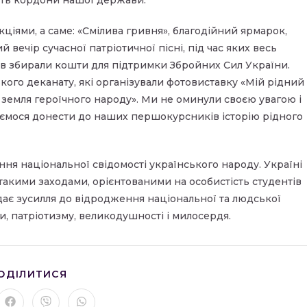
іями, а саме: «Смілива гривня», благодійний ярмарок,
 вечір сучасної патріотичної пісні, під час яких весь
ив збирали кошти для підтримки Збройних Сил України.
ого деканату, які організували фотовиставку «Мій рідний
 земля героїчного народу». Ми не оминули своєю увагою і
раємося донести до наших першокурсників історію рідного
 національної свідомості українського народу. Україні
е такими заходами, орієнтованими на особистість студентів
дає зусилля до відродження національної та людської
ми, патріотизму, великодушності і милосердя.
ПОДІЛІТЬСЯ
ОДІЛИТИСЯ
ЦИМ
ВМІСТОМ
рити
Відкрити
Відкрити
Відкрити