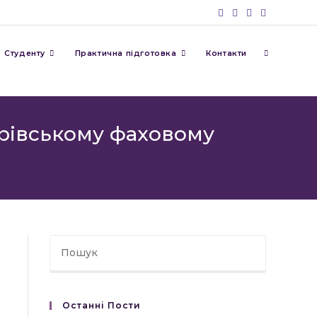
Перемкну
Студенту
Практична підготовка
Контакти
пошук
орівському фаховому
на
веб-
сайті
Останні Пости