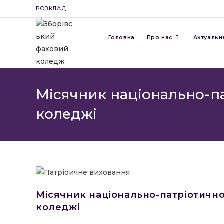
Перейти
РОЗКЛАД
до
вмісту
Головна
Про нас
Актуальн
Місячник національно-п
коледжі
Місячник національно-патріотично
коледжі