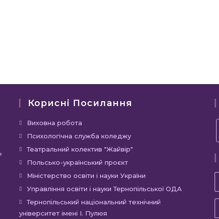
Корисні Посилання
Відкриється
Виховна робота
в
Відкриється
Психологічна служба коледжу
новій
в
Відкриється
Театральний колектив "Жайвір"
?
вкладці
новій
в
Відкриється
Польсько-український проєкт
вкладці
новій
в
Відкриється
Міністерство освіти і науки України
вкладці
новій
в
Відкриєть
Управління освіти і науки Тернопільської ОДА
вкладці
новій
в
Відкр
Тернопільський національний технічний
вкладці
новій
університет імені І. Пулюя
в