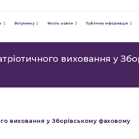
е
Вступнику
Якість освіти
Публічна інформація
атріотичного виховання у Зб
го виховання у Зборівському фаховому