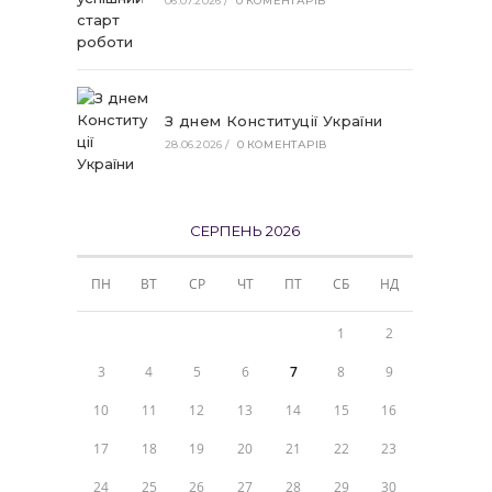
06.07.2026
/
0 КОМЕНТАРІВ
З днем Конституції України
28.06.2026
/
0 КОМЕНТАРІВ
СЕРПЕНЬ 2026
ПН
ВТ
СР
ЧТ
ПТ
СБ
НД
1
2
3
4
5
6
7
8
9
10
11
12
13
14
15
16
17
18
19
20
21
22
23
24
25
26
27
28
29
30