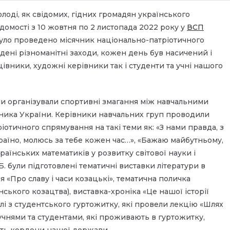
оді, як свідомих, гідних громадян українського
ідомості з 10 жовтня по 2 листопада 2022 року у
ВСП
уло проведено місячник національно-патріотичного
дені різноманітні заходи, кожен день був насичений і
цівники, художні керівники так і студенти та учні нашого
ни організували спортивні змагання між навчальними
ника України. Керівники навчальних груп проводили
іотичного спрямування на такі теми як: «З нами правда, з
країно, молюсь за тебе кожен час…», «Бажаю майбутньому,
раїнських математиків у розвитку світової науки і
. були підготовлені тематичні виставки літератури в
я «Про славу і часи козацькі», тематична поличка
ького козацтва), виставка-хроніка «Це нашої історії
лі з студентського гуртожитку, які провели лекцію «Шлях
учнями та студентами, які проживають в гуртожитку,
ають кордони нашої держави.