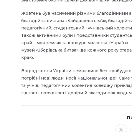
Жовтень був насичений різними благодійними акц
благодійна вистава «Кайдашева сім’я», благодійний
педагогічний, студентський і учнівський колект
Також активними були і представники студентськ
край – моя земля» та конкурс малюнка «Україна –
музей «Зборівська битва», де кожного року ста
краю.
Відродження України неможливе без пробудження
потрібні нові люди, носії національної ідеї. Сам
та учнів, педагогічний колектив коледжу прикла
гідності, порядності, довіри й злагоди між людь
П
Відк