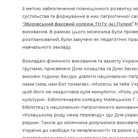
З метою забезпечення повноцінного розвитку мол
суспільства та формування в них патріотичної св
“Зборівський фаховий коледж ТНТУ ім.І.Пулюя”
б
виховання. В рамках цього місячника були прове
розпланований, були залучені як педагогічні пра
навчального закладу.
Викладачі фізичного виховання та захисту Украї
групами, присвячені Дню козацтва та Дню Захис
виховні години, бесіди, діалоги національно-патр
нами сила, нам Бог помагає», «Молюсь за тебе У
щоб його не наздогнала куля минулого», «Роль ук
культури». Бібліотекарем коледжу Малецькою Г. Б
бібліотеці з національно-патріотичного вихованн
«Козацькому роду нема переводу» (до Дня українс
рядки». Також до місячника долучилися виховате
України до свободи та незалежності» та разом з 
виготовили окопні свічки для воїнів, які захищ