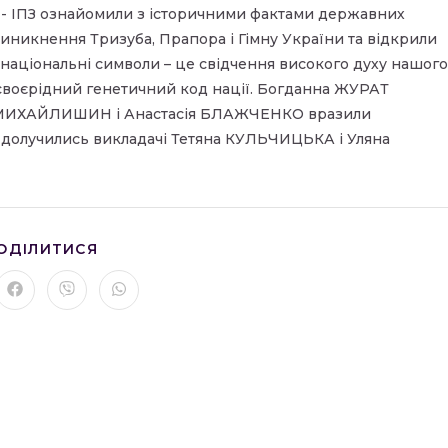
 ІПЗ ознайомили з історичними фактами державних
виникнення Тризуба, Прапора і Гімну України та відкрили
е національні символи – це свідчення високого духу нашого
, своєрідний генетичний код нації. Богданна ЖУРАТ
яна МИХАЙЛИШИН і Анастасія БЛАЖЧЕНКО вразили
у долучились викладачі Тетяна КУЛЬЧИЦЬКА і Уляна
ПОДІЛІТЬСЯ
ОДІЛИТИСЯ
ЦИМ
ВМІСТОМ
рити
Відкрити
Відкрити
Відкрити
в
в
в
му
новому
новому
новому
вікні
вікні
вікні