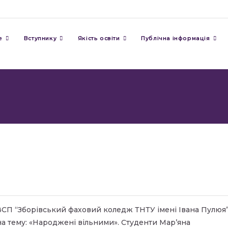
е
Вступнику
Якість освіти
Публічна інформація
і ВСП “Зборівський фаховий коледж ТНТУ імені Івана Пулюя
а тему: «Народжені вільними». Студенти Марʼяна