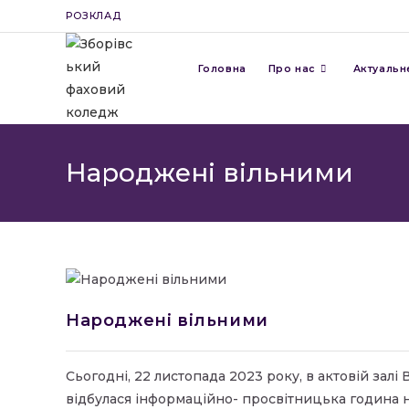
Перейти
РОЗКЛАД
до
вмісту
Головна
Про нас
Актуальн
Народжені вільними
Народжені вільними
Сьогодні, 22 листопада 2023 року, в актовій зал
відбулася інформаційно- просвітницька година н