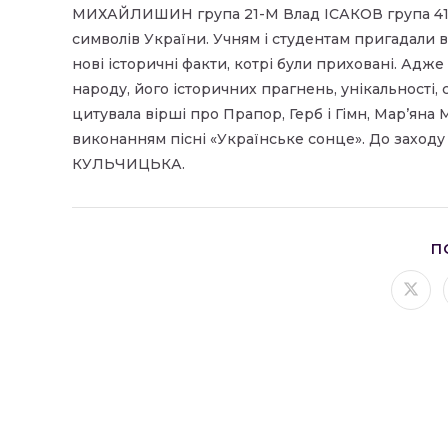
МИХАЙЛИШИН група 21-М Влад ІСАКОВ група 41-
символів України. Учням і студентам пригадали 
нові історичні факти, котрі були приховані. Адж
народу, його історичних прагнень, унікальності
цитувала вірші про Прапор, Герб і Гімн, Марʼ
виконанням пісні «Українське сонце». До заход
КУЛЬЧИЦЬКА.
П
Відк
в
ново
вікні