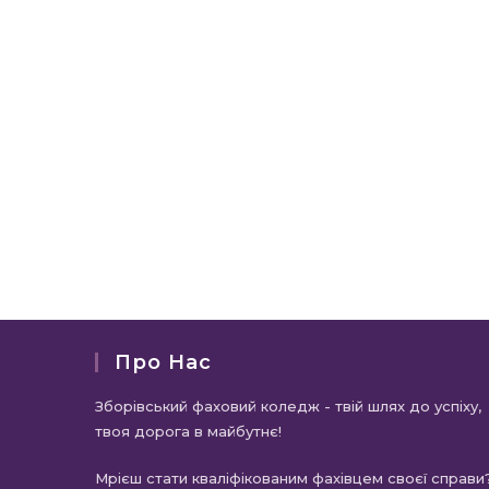
Про Нас
Зборівський фаховий коледж - твій шлях до успіху,
твоя дорога в майбутнє!
Мрієш стати кваліфікованим фахівцем своєї справи