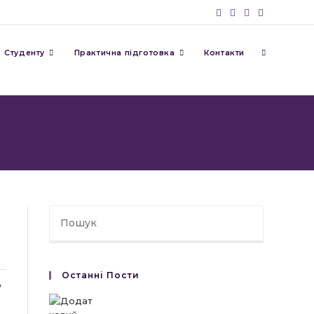
Перемкну
Студенту
Практична підготовка
Контакти
пошук
на
веб-
Останні Пости
сайті
”