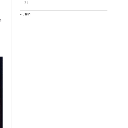
31
« Лип
а
і