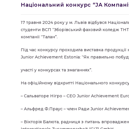
Національний конкурс “JA Компані
17 травня 2024 року у м. Львів відбувся Націона
студенти ВСП “Зборівський фаховий коледж ТНТУ 
компанії “Талан”.
Під час конкурсу проходила виставка продукції 
Junior Achievement Estonia: “Як правильно побуд
участі у конкурсах та змаганнях”.
На офіційному відкритті Національного конкурс
– Сальваторе Нігро – СЕО Junior Achievement Eur
– Альфред Ф.Праус – член Ради Junior Achievemen
– Вікторія Балюта, радниця з питань впровадженн
Internationale Zusammenarbeit (GIZ) GmbH.