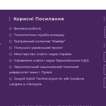
му
новому
новому
новому
вікні
вікні
вікні
Корисні Посилання
Відкриється
Виховна робота
в
Відкриється
Психологічна служба коледжу
новій
в
Відкриється
Театральний колектив "Жайвір"
?
вкладці
новій
в
Відкриється
Польсько-український проєкт
вкладці
новій
в
Відкриється
Міністерство освіти і науки України
вкладці
новій
в
Відкриєть
Управління освіти і науки Тернопільської ОДА
вкладці
новій
в
Відкр
Тернопільський національний технічний
вкладці
новій
університет імені І. Пулюя
в
вкладці
новій
Відкр
Zespół Szkół Technicznych im. płk Gwidona
Langera w Cieszynie
вклад
в
новій
вклад