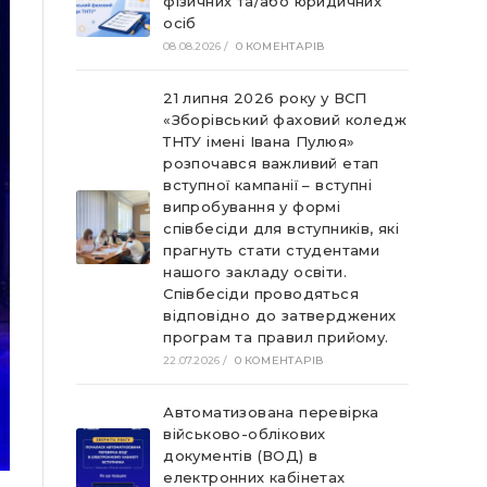
фізичних та/або юридичних
осіб
08.08.2026
/
0 КОМЕНТАРІВ
21 липня 2026 року у ВСП
«Зборівський фаховий коледж
ТНТУ імені Івана Пулюя»
розпочався важливий етап
вступної кампанії – вступні
випробування у формі
співбесіди для вступників, які
прагнуть стати студентами
нашого закладу освіти.
Співбесіди проводяться
відповідно до затверджених
програм та правил прийому.
22.07.2026
/
0 КОМЕНТАРІВ
Автоматизована перевірка
військово-облікових
документів (ВОД) в
електронних кабінетах