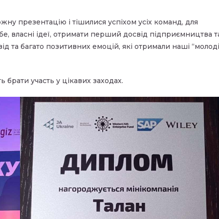
жну презентацію і тішилися успіхом усіх команд, для
бе, власні ідеї, отримати перший досвід підприємництва т
ід та багато позитивних емоцій, які отримали наші “молод
ь брати участь у цікавих заходах.