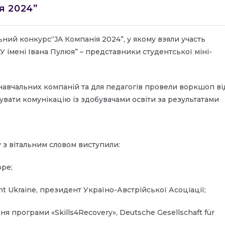
я 2024”
льний конкурс“JA Компанія 2024”, у якому взяли участь
імені Івана Пулюя” – представники студентської міні-
навчальних компаній та для педагогів провели воркшоп ві
увати комунікацію із здобувачами освіти за результатами
у з вітальним словом виступили:
ope;
t Ukraine, президент Україно-Австрійської Асоціації;
я програми «Skills4Recovery», Deutsche Gesellschaft für