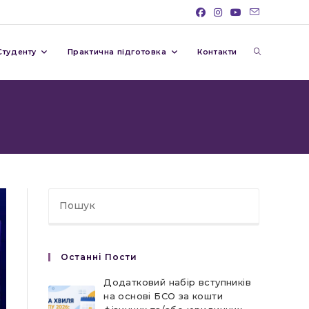
Перемкну
Студенту
Практична підготовка
Контакти
пошук
на
веб-
Останні Пости
сайті
Додатковий набір вступників
на основі БСО за кошти