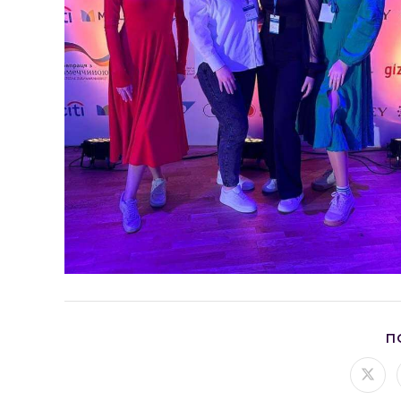
П
Відк
в