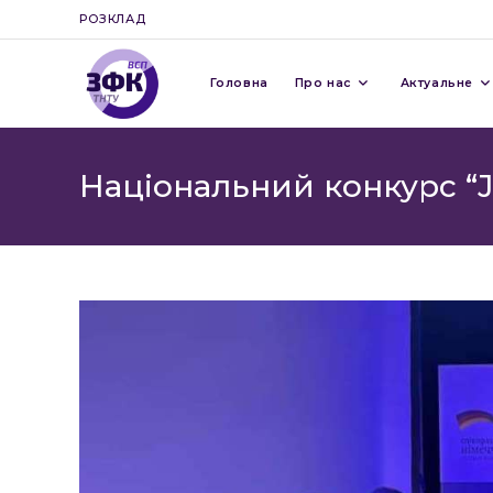
Перейти
РОЗКЛАД
до
вмісту
Головна
Про нас
Актуальне
Національний конкурс “J