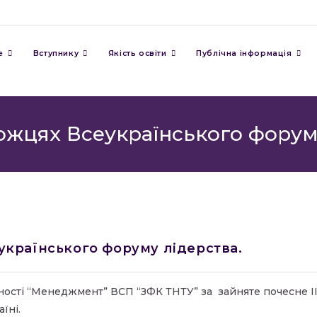
е
Вступнику
Якість освіти
Публічна інформація
ожцях Всеукраїнського форуму
українського форуму лідерства.
ності “Менеджмент” ВСП “ЗФК ТНТУ” за зайняте почесне І
їні.