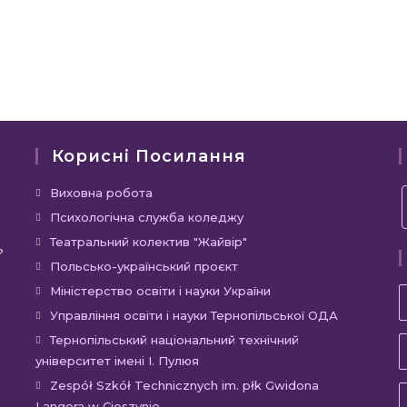
Корисні Посилання
Відкриється
Виховна робота
в
Відкриється
Психологічна служба коледжу
новій
в
Відкриється
Театральний колектив "Жайвір"
?
вкладці
новій
в
Відкриється
Польсько-український проєкт
вкладці
новій
в
Відкриється
Міністерство освіти і науки України
вкладці
новій
в
Відкриєть
Управління освіти і науки Тернопільської ОДА
вкладці
новій
в
Відкр
Тернопільський національний технічний
вкладці
новій
університет імені І. Пулюя
в
вкладці
новій
Відкр
Zespół Szkół Technicznych im. płk Gwidona
Langera w Cieszynie