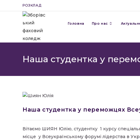
Перейти
РОЗКЛАД
до
вмісту
Головна
Про нас
Актуальн
Наша студентка у перем
Наша студентка у переможцях Все
Вітаємо ШИЯН Юлію, студентку 1 курсу спеціаль
місце у Всеукраїнському форумі лідерства в Укра