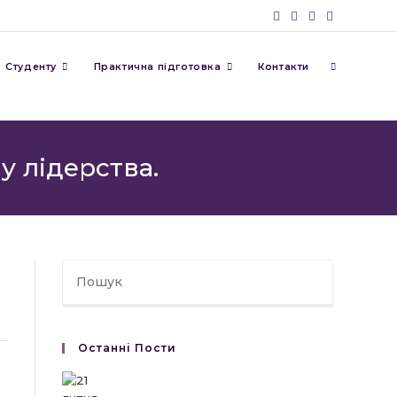
Перемкну
Студенту
Практична підготовка
Контакти
пошук
 лідерства.
на
веб-
Останні Пости
сайті
І