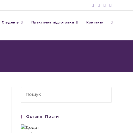
Перемкну
Студенту
Практична підготовка
Контакти
пошук
на
веб-
Останні Пости
сайті