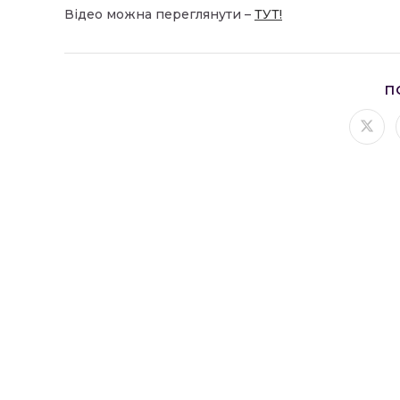
Відео можна переглянути –
ТУТ!
П
Відк
в
ново
вікні