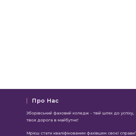
Про Нас
Зборівський фаховий коледж - твій шлях до успіху,
твоя дорога в майбутнє!
Мрієш стати кваліфікованим фахівцем своєї справи