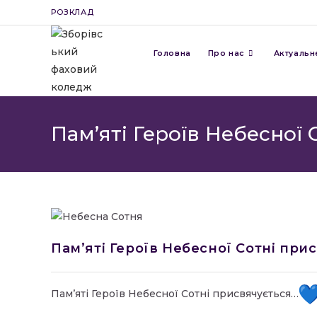
Перейти
РОЗКЛАД
до
вмісту
Головна
Про нас
Актуальн
Пам’яті Героїв Небесної
Пам’яті Героїв Небесної Сотні при
Пам’яті Героїв Небесної Сотні присвячується…