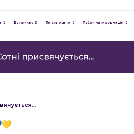
е
Вступнику
Якість освіти
Публічна інформація
 Сотні присвячується…
свячується…