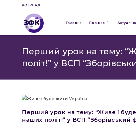
Перейти
РОЗКЛАД
до
вмісту
Головна
Про нас
Актуальн
Перший урок на тему: “Ж
політ!” у ВСП “Зборівськ
Перший урок на тему: “Живе і буде
наших політ!” у ВСП “Зборівський 