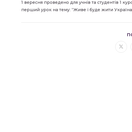
1 вересня проведено для учнів та студентів 1 ку
перший урок на тему: “Живе і буде жити Україна,
П
Відк
в
ново
вікні