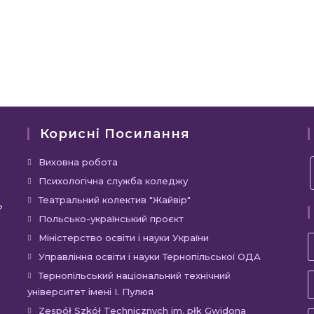
Корисні Посилання
Відкриється
Виховна робота
в
Відкриється
Психологічна служба коледжу
новій
в
Відкриється
Театральний колектив "Жайвір"
?
вкладці
новій
в
Відкриється
Польсько-український проєкт
вкладці
новій
в
Відкриється
Міністерство освіти і науки України
вкладці
новій
в
Відкриєть
Управління освіти і науки Тернопільської ОДА
вкладці
новій
в
Відкр
Тернопільський національний технічний
вкладці
новій
університет імені І. Пулюя
в
вкладці
новій
Відкр
Zespół Szkół Technicznych im. płk Gwidona