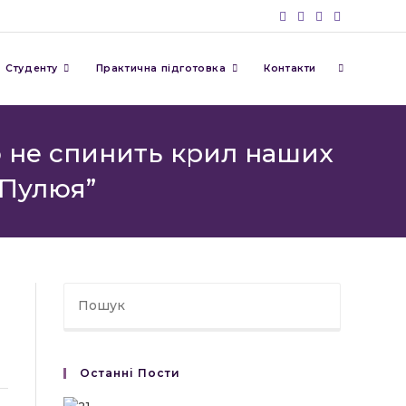
Перемкну
Студенту
Практична підготовка
Контакти
пошук
то не спинить крил наших
 Пулюя”
на
веб-
сайті
Останні Пости