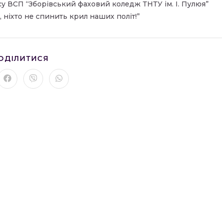
рсу ВСП “Зборівський фаховий коледж ТНТУ ім. І. Пулюя”
 ніхто не спинить крил наших політ!”
ПОДІЛІТЬСЯ
ОДІЛИТИСЯ
ЦИМ
ВМІСТОМ
рити
Відкрити
Відкрити
Відкрити
в
в
в
му
новому
новому
новому
вікні
вікні
вікні