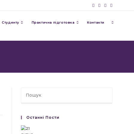
Перемкну
Студенту
Практична підготовка
Контакти
пошук
на
веб-
Останні Пости
сайті