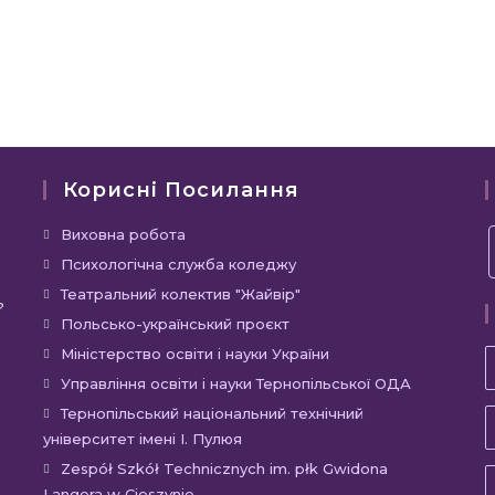
Корисні Посилання
Відкриється
Виховна робота
в
Відкриється
Психологічна служба коледжу
новій
в
Відкриється
Театральний колектив "Жайвір"
?
вкладці
новій
в
Відкриється
Польсько-український проєкт
вкладці
новій
в
Відкриється
Міністерство освіти і науки України
вкладці
новій
в
Відкриєть
Управління освіти і науки Тернопільської ОДА
вкладці
новій
в
Відкр
Тернопільський національний технічний
вкладці
новій
університет імені І. Пулюя
в
вкладці
новій
Відкр
Zespół Szkół Technicznych im. płk Gwidona
Langera w Cieszynie