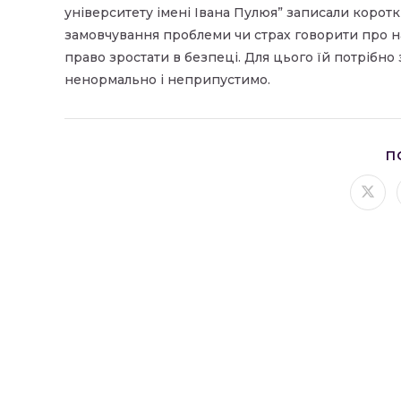
університету імені Івана Пулюя” записали корот
замовчування проблеми чи страх говорити про н
право зростати в безпеці. Для цього їй потрібно 
ненормально і неприпустимо.
П
Відк
в
ново
вікні