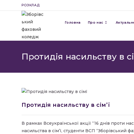
Перейти
РОЗКЛАД
до
вмісту
Головна
Про нас
Актуальн
Протидія насильству в сі
Протидія насильству в сім’ї
В рамках Всеукраїнської акції “16 днів проти н
насильства в сім’ї, студенти ВСП “Зборівський 