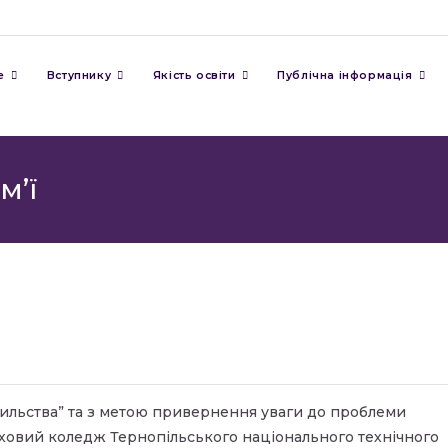
е
Вступнику
Якість освіти
Публічна інформація
м’ї
асильства” та з метою привернення уваги до проблеми
фаховий коледж Тернопільського національного технічного