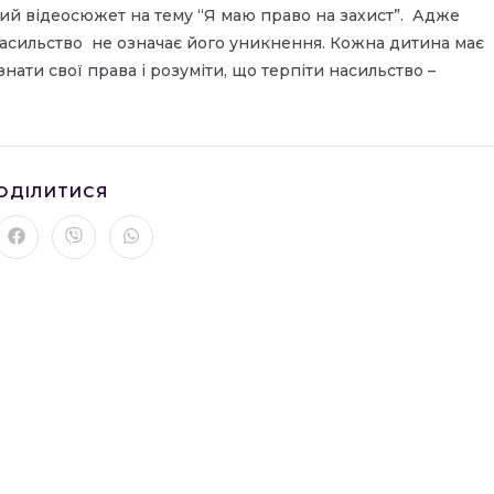
кий відеосюжет на тему “Я маю право на захист”. Адже
асильство не означає його уникнення. Кожна дитина має
знати свої права і розуміти, що терпіти насильство –
ПОДІЛІТЬСЯ
ОДІЛИТИСЯ
ЦИМ
ВМІСТОМ
рити
Відкрити
Відкрити
Відкрити
в
в
в
му
новому
новому
новому
вікні
вікні
вікні