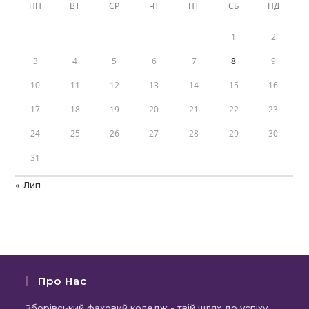
ПН
ВТ
СР
ЧТ
ПТ
СБ
НД
1
2
3
4
5
6
7
8
9
10
11
12
13
14
15
16
17
18
19
20
21
22
23
24
25
26
27
28
29
30
31
« Лип
Про Нас
Зборівський фаховий коледж - твій шлях до успіху,