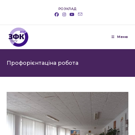
Перейти
РОЗКЛАД
до
вмісту
Меню
Профорієнтаціна робота