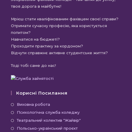
твоя дорога в майбутнє!
Мрієш стати кваліфікованим фахівцем своєї справи?
Отримати сучасну професію, яка користується
попитом?
Навчатися на бюджеті?
Проходити практику за кордоном?
Відчути справжнє активне студентське життя?
Тоді тобі саме до нас!
Корисні Посилання
Відкриється
Виховна робота
в
Відкриється
Психологічна служба коледжу
новій
в
Відкриється
Театральний колектив "Жайвір"
вкладці
новій
в
Відкриється
Польсько-український проєкт