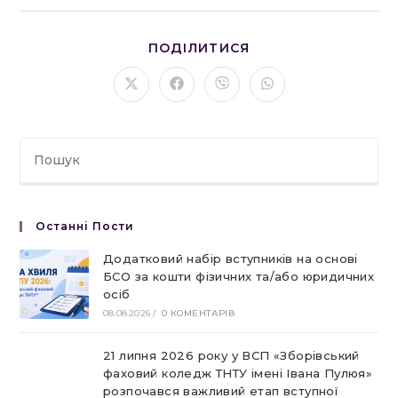
ПОДІЛІТЬСЯ
ПОДІЛИТИСЯ
ЦИМ
ВМІСТОМ
Відкрити
Відкрити
Відкрити
Відкрити
в
в
в
в
новому
новому
новому
новому
вікні
вікні
вікні
вікні
Останні Пости
Додатковий набір вступників на основі
БСО за кошти фізичних та/або юридичних
осіб
08.08.2026
/
0 КОМЕНТАРІВ
21 липня 2026 року у ВСП «Зборівський
фаховий коледж ТНТУ імені Івана Пулюя»
розпочався важливий етап вступної