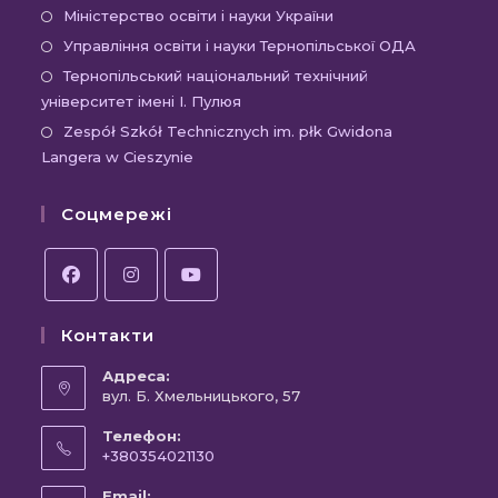
вкладці
новій
в
Відкриється
Міністерство освіти і науки України
вкладці
новій
в
Відкриєть
Управління освіти і науки Тернопільської ОДА
вкладці
новій
в
Відк
Тернопільський національний технічний
вкладці
новій
університет імені І. Пулюя
в
вкладці
новій
Відк
Zespół Szkół Technicznych im. płk Gwidona
Langera w Cieszynie
вкла
в
новій
Соцмережі
вкла
Відкриється
Відкриється
Відкриється
Контакти
в
в
в
новій
новій
новій
Адреса:
вкладці
вул. Б. Хмельницького, 57
вкладці
вкладці
Телефон:
+380354021130
Відкриється
Email: