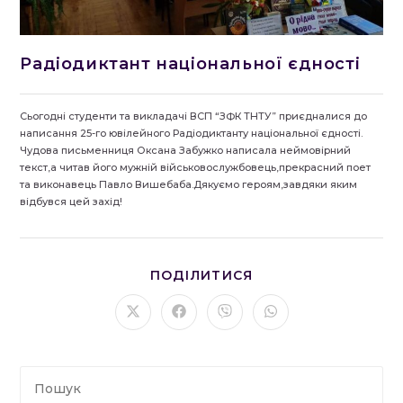
Радіодиктант національної єдності
Сьогодні студенти та викладачі ВСП “ЗФК ТНТУ” приєдналися до
написання 25-го ювілейного Радіодиктанту національної єдності.
Чудова письменниця Оксана Забужко написала неймовірний
текст,а читав його мужній військовослужбовець,прекрасний поет
та виконавець Павло Вишебаба.Дякуємо героям,завдяки яким
відбувся цей захід!
ПОДІЛІТЬСЯ
ПОДІЛИТИСЯ
ЦИМ
ВМІСТОМ
Відкрити
Відкрити
Відкрити
Відкрити
в
в
в
в
новому
новому
новому
новому
вікні
вікні
вікні
вікні