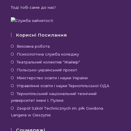
Тоді тобі саме до нас!
Корисні Посилання
Відкриється
Виховна робота
в
Відкриється
Психологічна служба коледжу
новій
в
Відкриється
Театральний колектив "Жайвір"
вкладці
новій
в
Відкриється
Польсько-український проєкт
вкладці
новій
в
Відкриється
Міністерство освіти і науки України
вкладці
новій
в
Відкриєть
Управління освіти і науки Тернопільської ОДА
вкладці
новій
в
Відк
Тернопільський національний технічний
вкладці
новій
університет імені І. Пулюя
в
вкладці
новій
Відк
Zespół Szkół Technicznych im. płk Gwidona
Langera w Cieszynie
вкла
в
новій
Соцмережі
вкла